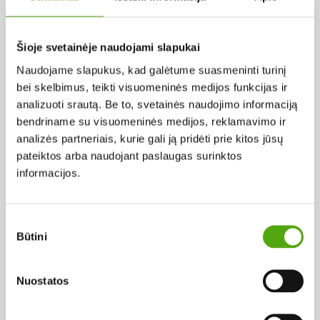
Pagal abėcėlę:
Šioje svetainėje naudojami slapukai
Naudojame slapukus, kad galėtume suasmeninti turinį
Rezultatų nerasta...
bei skelbimus, teikti visuomeninės medijos funkcijas ir
analizuoti srautą. Be to, svetainės naudojimo informaciją
bendriname su visuomeninės medijos, reklamavimo ir
analizės partneriais, kurie gali ją pridėti prie kitos jūsų
pateiktos arba naudojant paslaugas surinktos
informacijos.
Projekto vykdytojas
Sutikimo
Būtini
pasirinkimas
Projekto partneris
Nuostatos