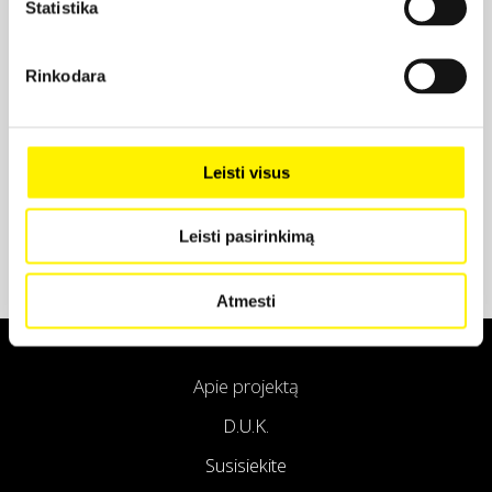
Statistika
Projekto partneris
Rinkodara
Projekto partneris
Leisti visus
Leisti pasirinkimą
Atmesti
Apie projektą
D.U.K.
Susisiekite