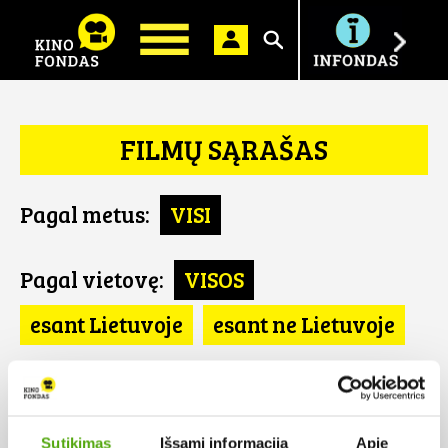
Ieškoti
FILMŲ SĄRAŠAS
Pagal metus:
VISI
Pagal vietovę:
VISOS
esant Lietuvoje
esant ne Lietuvoje
Pagal šalį:
VISOS
Ukraina
Sutikimas
Išsami informacija
Apie