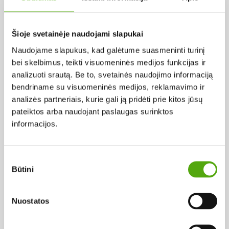
Pagal abėcėlę:
Šioje svetainėje naudojami slapukai
Naudojame slapukus, kad galėtume suasmeninti turinį
Rezultatų nerasta...
bei skelbimus, teikti visuomeninės medijos funkcijas ir
analizuoti srautą. Be to, svetainės naudojimo informaciją
bendriname su visuomeninės medijos, reklamavimo ir
analizės partneriais, kurie gali ją pridėti prie kitos jūsų
pateiktos arba naudojant paslaugas surinktos
informacijos.
Projekto vykdytojas
Sutikimo
Būtini
pasirinkimas
Projekto partneris
Nuostatos