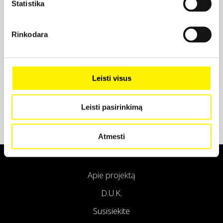
Statistika
Projekto partneris
Rinkodara
Projekto partneris
Leisti visus
Leisti pasirinkimą
Atmesti
Apie projektą
D.U.K.
Susisiekite