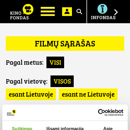
Ieškoti
FILMŲ SĄRAŠAS
Pagal metus:
VISI
Pagal vietovę:
VISOS
esant Lietuvoje
esant ne Lietuvoje
Pagal šalį:
VISOS
Portugalija
Sutikimas
Išsami informacija
Apie