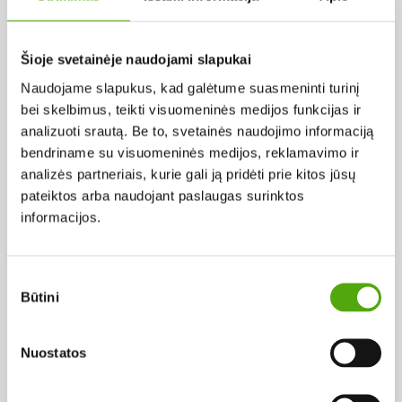
Pagal abėcėlę:
Šioje svetainėje naudojami slapukai
Naudojame slapukus, kad galėtume suasmeninti turinį
Rezultatų nerasta...
bei skelbimus, teikti visuomeninės medijos funkcijas ir
analizuoti srautą. Be to, svetainės naudojimo informaciją
bendriname su visuomeninės medijos, reklamavimo ir
analizės partneriais, kurie gali ją pridėti prie kitos jūsų
pateiktos arba naudojant paslaugas surinktos
informacijos.
Projekto vykdytojas
Sutikimo
Būtini
pasirinkimas
Projekto partneris
Nuostatos