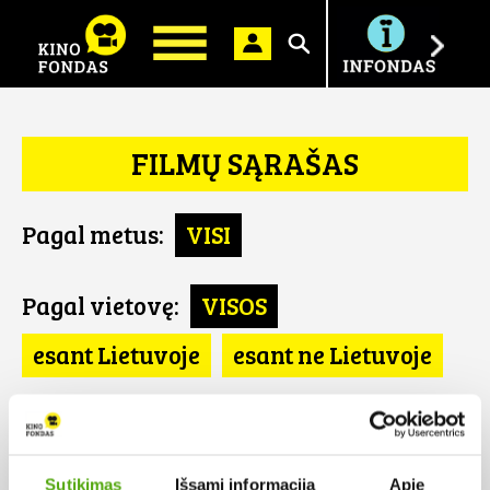
Ieškoti
FILMŲ SĄRAŠAS
Pagal metus:
VISI
Pagal vietovę:
VISOS
esant Lietuvoje
esant ne Lietuvoje
Pagal šalį:
VISOS
Argentina
Sutikimas
Išsami informacija
Apie