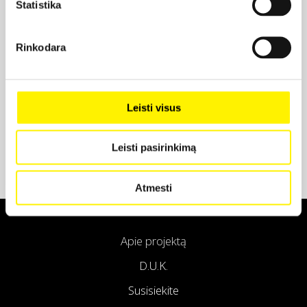
Statistika
Projekto partneris
Rinkodara
Projekto partneris
Leisti visus
Leisti pasirinkimą
Atmesti
Apie projektą
D.U.K.
Susisiekite