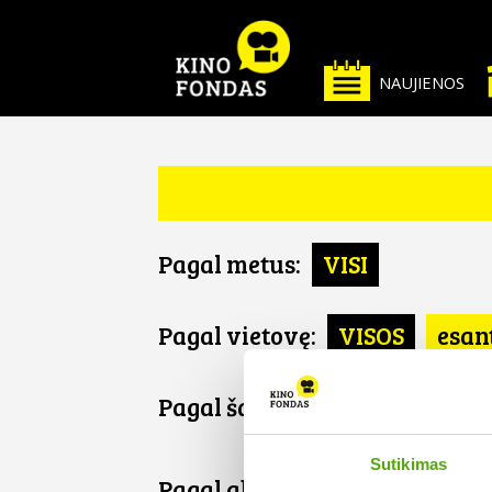
NAUJIENOS
Pagal metus:
VISI
Pagal vietovę:
VISOS
esan
Pagal šalį:
VISOS
FR
Sutikimas
Pagal abėcėlę: