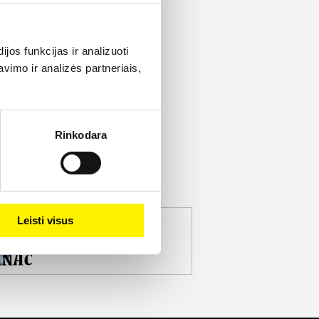
os funkcijas ir analizuoti
imo ir analizės partneriais,
Rinkodara
Leisti visus
jekto partneris