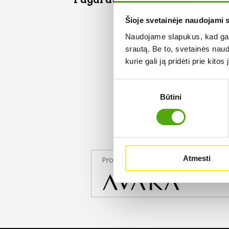
Šioje svetainėje naudojami 
Naudojame slapukus, kad galė
srautą. Be to, svetainės nau
kurie gali ją pridėti prie kit
Sutikimo
Būtini
pasirinkimas
Atmesti
Projekto partneris