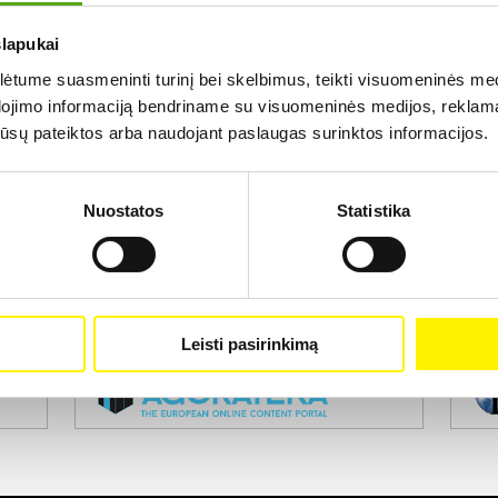
slapukai
Rezultatų nerasta...
tume suasmeninti turinį bei skelbimus, teikti visuomeninės medij
dojimo informaciją bendriname su visuomeninės medijos, reklamav
os jūsų pateiktos arba naudojant paslaugas surinktos informacijos.
Nuostatos
Statistika
Projekto vykdytojas
Leisti pasirinkimą
Projekto partneris
Pro