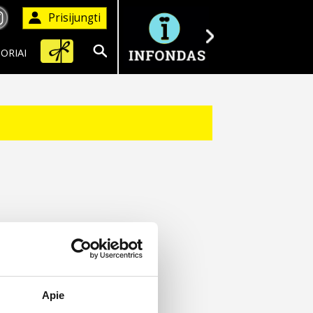
Prisijungti
ORIAI
Ieškoti
Apie