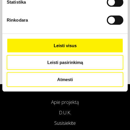
Statistika
Projekto partneris
Rinkodara
Projekto partneris
Leisti visus
Leisti pasirinkimą
Atmesti
Apie projektą
D.U.K.
Susisiekite