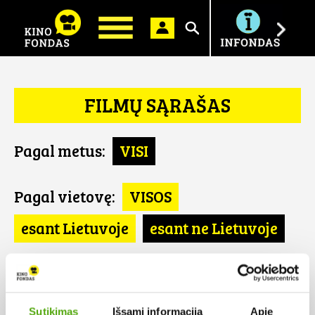
Ieškoti
FILMŲ SĄRAŠAS
Pagal metus:
VISI
Pagal vietovę:
VISOS
esant Lietuvoje
esant ne Lietuvoje
Pagal šalį:
VISOS
Pietų Korėja
Sutikimas
Išsami informacija
Apie