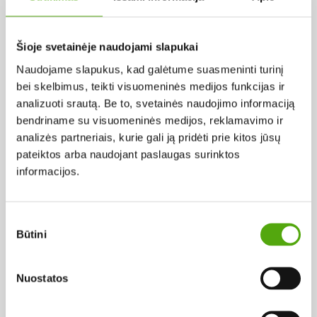
Pagal abėcėlę:
Šioje svetainėje naudojami slapukai
Naudojame slapukus, kad galėtume suasmeninti turinį
Rezultatų nerasta...
bei skelbimus, teikti visuomeninės medijos funkcijas ir
analizuoti srautą. Be to, svetainės naudojimo informaciją
bendriname su visuomeninės medijos, reklamavimo ir
analizės partneriais, kurie gali ją pridėti prie kitos jūsų
pateiktos arba naudojant paslaugas surinktos
informacijos.
Projekto vykdytojas
Sutikimo
Būtini
pasirinkimas
Projekto partneris
Nuostatos