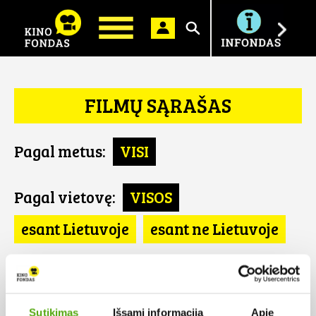
Ieškoti
FILMŲ SĄRAŠAS
Pagal metus:
VISI
Pagal vietovę:
VISOS
esant Lietuvoje
esant ne Lietuvoje
Pagal šalį:
VISOS
DK
Sutikimas
Išsami informacija
Apie