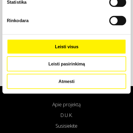
Statistika
Projekto partneris
Rinkodara
Projekto partneris
Leisti visus
Leisti pasirinkimą
Atmesti
Apie projektą
D.U.K.
Susisiekite