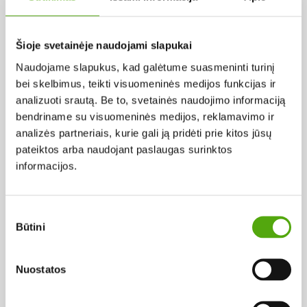
Pagal abėcėlę:
Šioje svetainėje naudojami slapukai
Naudojame slapukus, kad galėtume suasmeninti turinį
Rezultatų nerasta...
bei skelbimus, teikti visuomeninės medijos funkcijas ir
analizuoti srautą. Be to, svetainės naudojimo informaciją
bendriname su visuomeninės medijos, reklamavimo ir
analizės partneriais, kurie gali ją pridėti prie kitos jūsų
pateiktos arba naudojant paslaugas surinktos
informacijos.
Projekto vykdytojas
Sutikimo
Būtini
pasirinkimas
Projekto partneris
Nuostatos