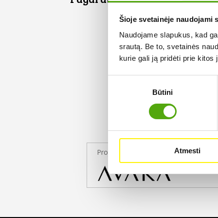
Šioje svetainėje naudojami 
Naudojame slapukus, kad galė
srautą. Be to, svetainės nau
kurie gali ją pridėti prie kit
Sutikimo
Būtini
pasirinkimas
Atmesti
Projekto partneris