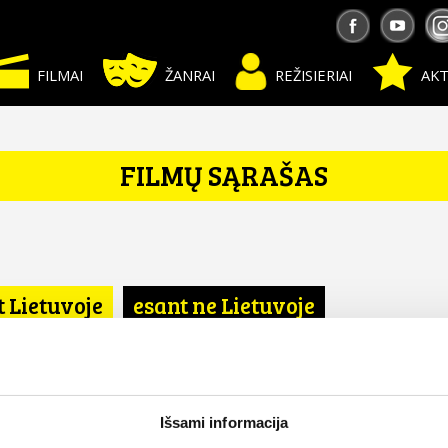
FILMAI
ŽANRAI
REŽISIERIAI
AKT
FILMŲ SĄRAŠAS
t Lietuvoje
esant ne Lietuvoje
Išsami informacija