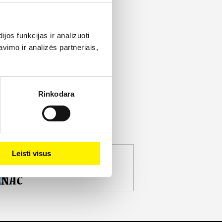
os funkcijas ir analizuoti
imo ir analizės partneriais,
Rinkodara
Leisti visus
jekto partneris