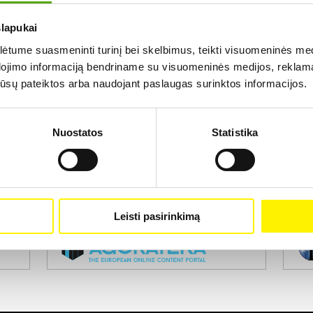
slapukai
Rezultatų nerasta...
tume suasmeninti turinį bei skelbimus, teikti visuomeninės medij
dojimo informaciją bendriname su visuomeninės medijos, reklamav
os jūsų pateiktos arba naudojant paslaugas surinktos informacijos.
Nuostatos
Statistika
Projekto vykdytojas
Leisti pasirinkimą
Projekto partneris
Pro