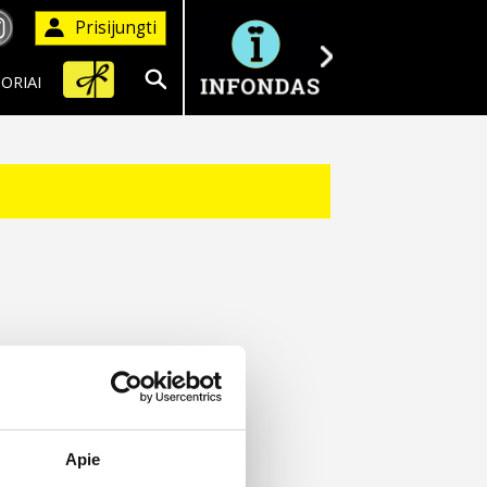
Prisijungti
ORIAI
Ieškoti
Apie