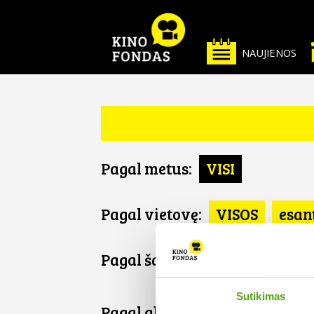
NAUJIENOS
Pagal metus:
VISI
Pagal vietovę:
VISOS
esan
Pagal šalį:
VISOS
Gruzija
Sutikimas
Pagal abėcėlę: