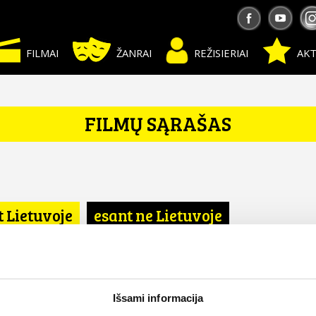
FILMAI
ŽANRAI
REŽISIERIAI
AKT
FILMŲ SĄRAŠAS
t Lietuvoje
esant ne Lietuvoje
Išsami informacija