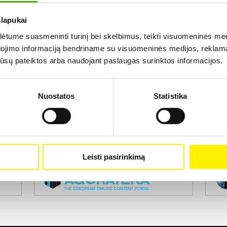
slapukai
Rezultatų nerasta...
tume suasmeninti turinį bei skelbimus, teikti visuomeninės medij
dojimo informaciją bendriname su visuomeninės medijos, reklamav
os jūsų pateiktos arba naudojant paslaugas surinktos informacijos.
Nuostatos
Statistika
Projekto vykdytojas
Leisti pasirinkimą
Projekto partneris
Pro