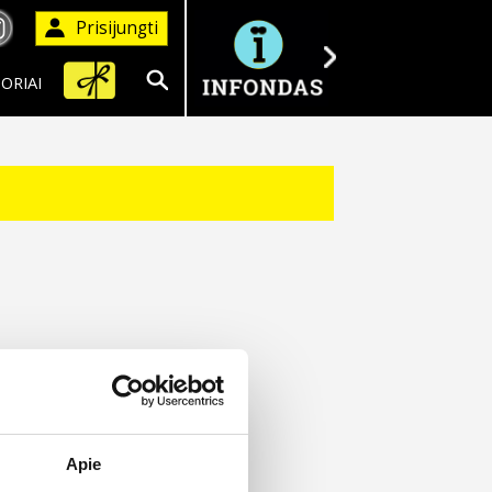
Prisijungti
ORIAI
Ieškoti
Apie