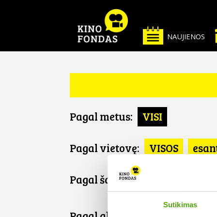
NAUJIENOS
Pagal metus:
VISI
Pagal vietovę:
VISOS
esan
Pagal šalį:
VISOS
Italija
Sutikimas
Pagal abėcėlę: