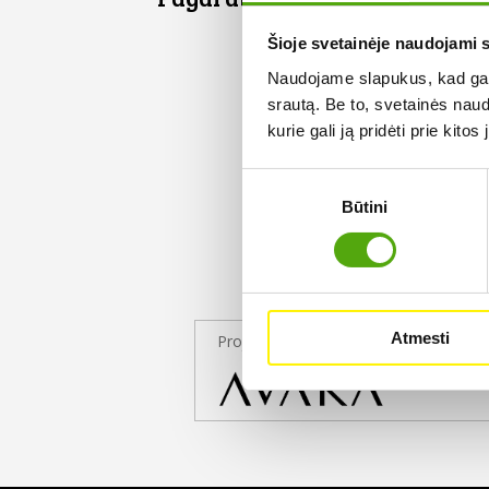
Šioje svetainėje naudojami 
Naudojame slapukus, kad galė
srautą. Be to, svetainės nau
kurie gali ją pridėti prie kit
Sutikimo
Būtini
pasirinkimas
Atmesti
Projekto partneris