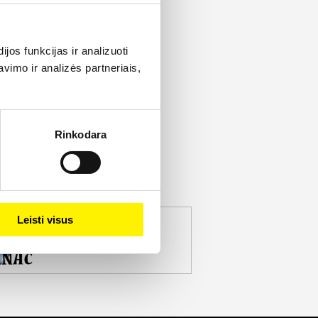
os funkcijas ir analizuoti
imo ir analizės partneriais,
Rinkodara
Leisti visus
jekto partneris