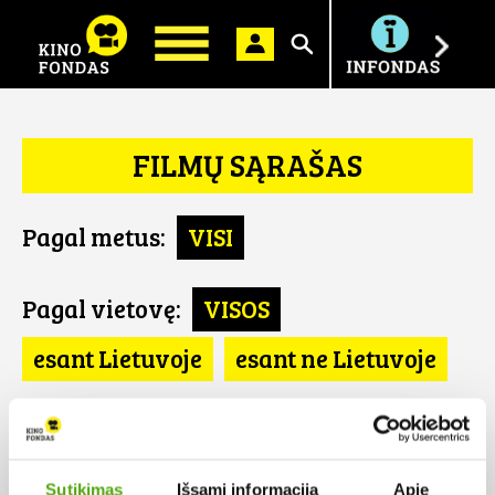
Ieškoti
FILMŲ SĄRAŠAS
Pagal metus:
VISI
Pagal vietovę:
VISOS
esant Lietuvoje
esant ne Lietuvoje
Pagal šalį:
VISOS
Portugalija
Sutikimas
Išsami informacija
Apie