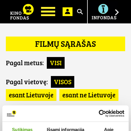
Ieškoti
FILMŲ SĄRAŠAS
Pagal metus:
VISI
Pagal vietovę:
VISOS
esant Lietuvoje
esant ne Lietuvoje
Pagal šalį:
VISOS
SE
Sutikimas
Išsami informacija
Apie