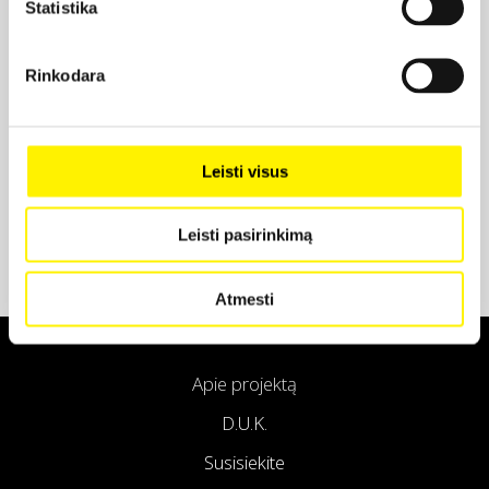
Statistika
Projekto partneris
Rinkodara
Projekto partneris
Leisti visus
Leisti pasirinkimą
Atmesti
Apie projektą
D.U.K.
Susisiekite