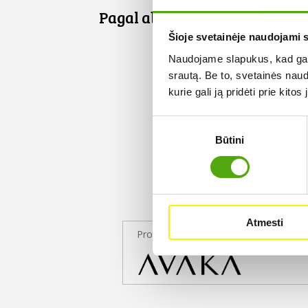
Pagal abėcėlę:
Šioje svetainėje naudojami 
Naudojame slapukus, kad galė
srautą. Be to, svetainės nau
kurie gali ją pridėti prie kit
Sutikimo
Būtini
pasirinkimas
Atmesti
Projekto partneris