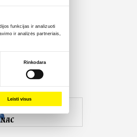
os funkcijas ir analizuoti
imo ir analizės partneriais,
Rinkodara
Leisti visus
jekto partneris