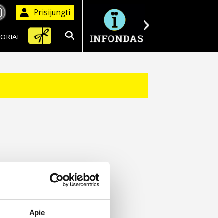
Prisijungti
ORIAI
Ieškoti
Apie