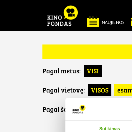
NAUJIENOS
Pagal metus:
VISI
Pagal vietovę:
VISOS
esan
Pagal šalį:
VISOS
Belgija
BELGIJA
Sutikimas