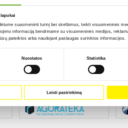
slapukai
Rezultatų nerasta...
tume suasmeninti turinį bei skelbimus, teikti visuomeninės medij
dojimo informaciją bendriname su visuomeninės medijos, reklamav
os jūsų pateiktos arba naudojant paslaugas surinktos informacijos.
Nuostatos
Statistika
Projekto vykdytojas
Leisti pasirinkimą
Projekto partneris
Pro