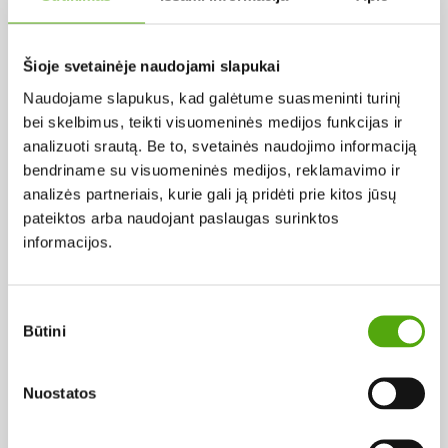
Pagal abėcėlę:
Šioje svetainėje naudojami slapukai
Naudojame slapukus, kad galėtume suasmeninti turinį
Rezultatų nerasta...
bei skelbimus, teikti visuomeninės medijos funkcijas ir
analizuoti srautą. Be to, svetainės naudojimo informaciją
bendriname su visuomeninės medijos, reklamavimo ir
analizės partneriais, kurie gali ją pridėti prie kitos jūsų
pateiktos arba naudojant paslaugas surinktos
informacijos.
Projekto vykdytojas
Sutikimo
Būtini
pasirinkimas
Projekto partneris
Nuostatos