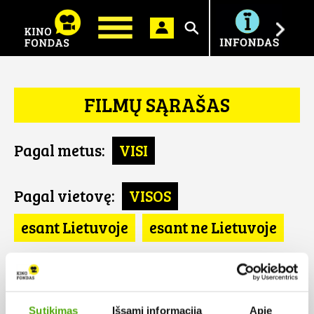
Ieškoti
FILMŲ SĄRAŠAS
Pagal metus:
VISI
Pagal vietovę:
VISOS
esant Lietuvoje
esant ne Lietuvoje
Pagal šalį:
VISOS
United States
Sutikimas
Išsami informacija
Apie