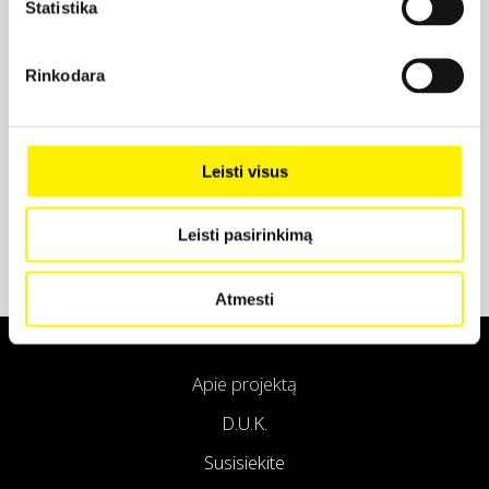
Statistika
Projekto partneris
Rinkodara
Projekto partneris
Leisti visus
Leisti pasirinkimą
Atmesti
Apie projektą
D.U.K.
Susisiekite