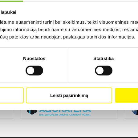
slapukai
Rezultatų nerasta...
tume suasmeninti turinį bei skelbimus, teikti visuomeninės medij
dojimo informaciją bendriname su visuomeninės medijos, reklamav
os jūsų pateiktos arba naudojant paslaugas surinktos informacijos.
Nuostatos
Statistika
Projekto vykdytojas
Leisti pasirinkimą
Projekto partneris
Pro