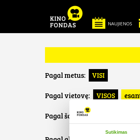
NAUJIENOS
Pagal metus:
VISI
Pagal vietovę:
VISOS
esan
Pagal šalį:
VISOS
Rusija
Sutikimas
Pagal abėcėlę: