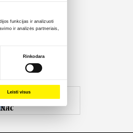
os funkcijas ir analizuoti
imo ir analizės partneriais,
Rinkodara
Leisti visus
jekto partneris