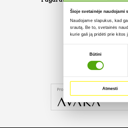
Šioje svetainėje naudojami 
Naudojame slapukus, kad galė
srautą. Be to, svetainės nau
kurie gali ją pridėti prie kit
Sutikimo
Būtini
pasirinkimas
Atmesti
Projekto partneris