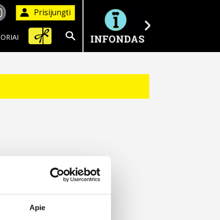
Prisijungti
ORIAI
Ieškoti
Apie