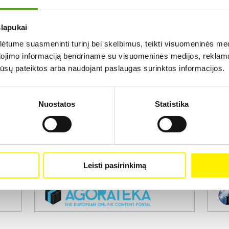
slapukai
Rezultatų nerasta...
tume suasmeninti turinį bei skelbimus, teikti visuomeninės medij
dojimo informaciją bendriname su visuomeninės medijos, reklamav
os jūsų pateiktos arba naudojant paslaugas surinktos informacijos.
Nuostatos
Statistika
Projekto vykdytojas
Leisti pasirinkimą
Projekto partneris
Pro