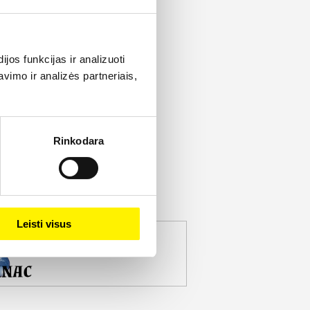
os funkcijas ir analizuoti
imo ir analizės partneriais,
Rinkodara
Leisti visus
jekto partneris