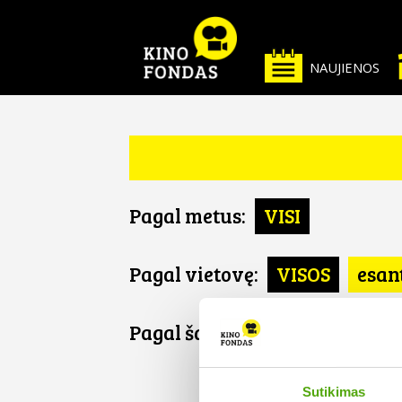
NAUJIENOS
Pagal metus:
VISI
Pagal vietovę:
VISOS
esan
Pagal šalį:
VISOS
Slovėnij
SLOVĖN
Sutikimas