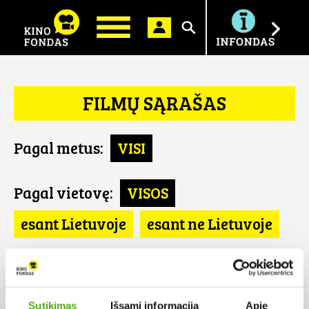
Ieškoti
FILMŲ SĄRAŠAS
Pagal metus:
VISI
Pagal vietovę:
VISOS
esant Lietuvoje
esant ne Lietuvoje
Pagal šalį:
VISOS
Austrija
Sutikimas
Išsami informacija
Apie