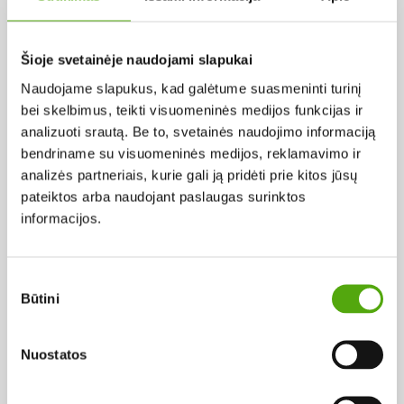
Pagal abėcėlę:
Šioje svetainėje naudojami slapukai
Naudojame slapukus, kad galėtume suasmeninti turinį
Rezultatų nerasta...
bei skelbimus, teikti visuomeninės medijos funkcijas ir
analizuoti srautą. Be to, svetainės naudojimo informaciją
bendriname su visuomeninės medijos, reklamavimo ir
analizės partneriais, kurie gali ją pridėti prie kitos jūsų
pateiktos arba naudojant paslaugas surinktos
informacijos.
Projekto vykdytojas
Sutikimo
Būtini
pasirinkimas
Projekto partneris
Nuostatos