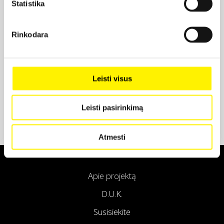
Statistika
Projekto partneris
Rinkodara
Projekto partneris
Leisti visus
Leisti pasirinkimą
Atmesti
Apie projektą
D.U.K.
Susisiekite