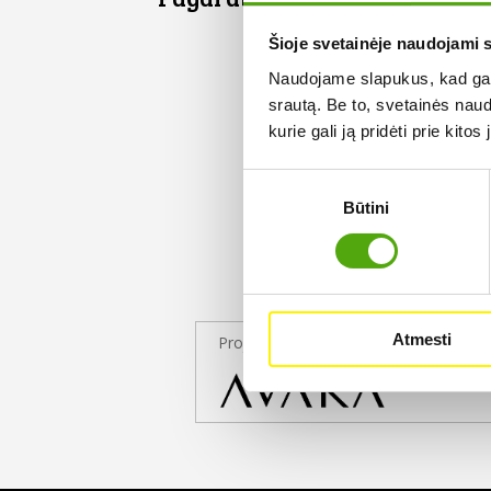
Šioje svetainėje naudojami 
Naudojame slapukus, kad galė
srautą. Be to, svetainės nau
kurie gali ją pridėti prie kit
Sutikimo
Būtini
pasirinkimas
Atmesti
Projekto partneris