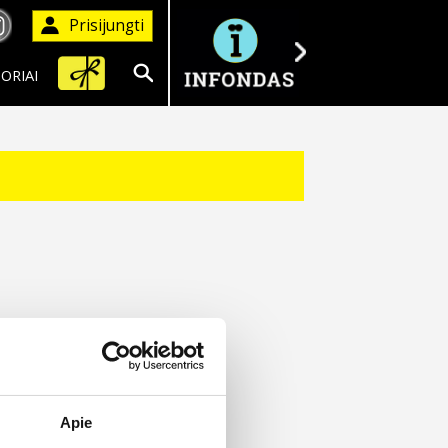
Prisijungti
ORIAI
Ieškoti
Apie