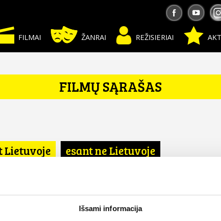
FILMAI
ŽANRAI
REŽISIERIAI
AKT
FILMŲ SĄRAŠAS
t Lietuvoje
esant ne Lietuvoje
Išsami informacija