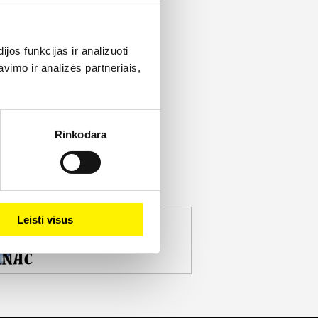
os funkcijas ir analizuoti
imo ir analizės partneriais,
Rinkodara
Leisti visus
jekto partneris