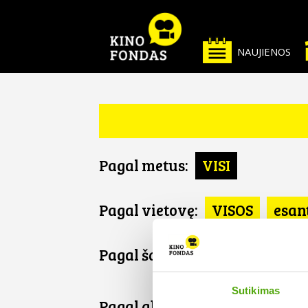
NAUJIENOS
Pagal metus:
VISI
Pagal vietovę:
VISOS
esan
Pagal šalį:
VISOS
DK
Sutikimas
Pagal abėcėlę: