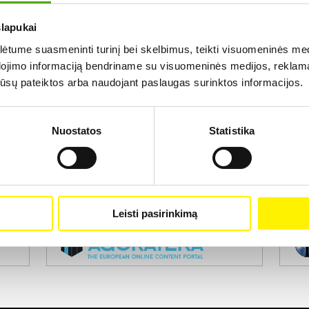
slapukai
Rezultatų nerasta...
tume suasmeninti turinį bei skelbimus, teikti visuomeninės medij
dojimo informaciją bendriname su visuomeninės medijos, reklamav
os jūsų pateiktos arba naudojant paslaugas surinktos informacijos.
Nuostatos
Statistika
Projekto vykdytojas
Leisti pasirinkimą
Projekto partneris
Pro