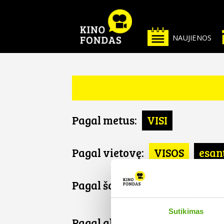
NAUJIENOS
Pagal metus:
VISI
Pagal vietovę:
VISOS
esan
Pagal šalį:
VISOS
US
Sutikimas
Pagal abėcėlę: