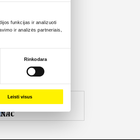
os funkcijas ir analizuoti
imo ir analizės partneriais,
Rinkodara
Leisti visus
jekto partneris