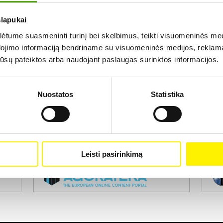
slapukai
Rezultatų nerasta...
tume suasmeninti turinį bei skelbimus, teikti visuomeninės medij
dojimo informaciją bendriname su visuomeninės medijos, reklamav
os jūsų pateiktos arba naudojant paslaugas surinktos informacijos.
Nuostatos
Statistika
Projekto vykdytojas
Leisti pasirinkimą
Projekto partneris
Pro