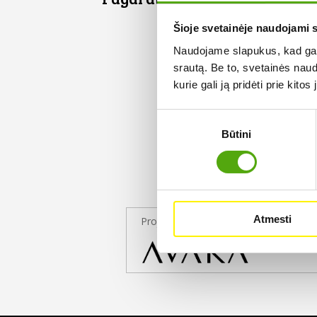
Šioje svetainėje naudojami 
Naudojame slapukus, kad galė
srautą. Be to, svetainės nau
kurie gali ją pridėti prie kit
Sutikimo
Būtini
pasirinkimas
Atmesti
Projekto partneris