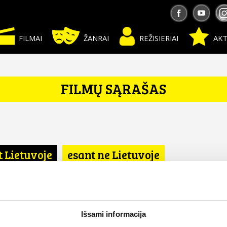
FILMAI
ŽANRAI
REŽISIERIAI
AKT
FILMŲ SĄRAŠAS
t Lietuvoje
esant ne Lietuvoje
Išsami informacija