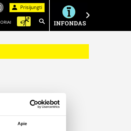
Prisijungti
ORIAI
Ieškoti
Apie