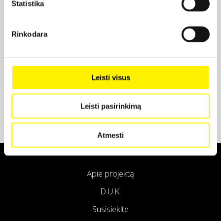
Statistika
Projekto partneris
Rinkodara
Projekto partneris
Leisti visus
Leisti pasirinkimą
Atmesti
Apie projektą
D.U.K.
Susisiekite