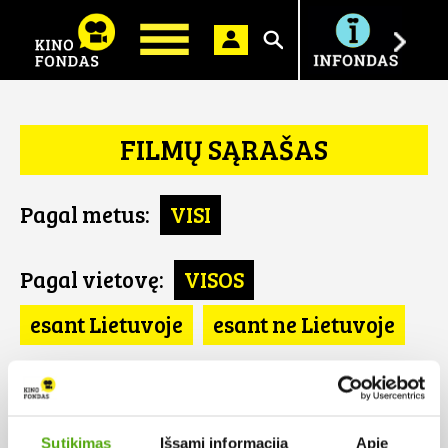
Ieškoti
FILMŲ SĄRAŠAS
Pagal metus:
VISI
Pagal vietovę:
VISOS
esant Lietuvoje
esant ne Lietuvoje
Pagal šalį:
VISOS
Graikija
Sutikimas
Išsami informacija
Apie