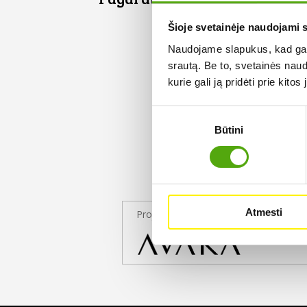
Šioje svetainėje naudojami 
Naudojame slapukus, kad galė
srautą. Be to, svetainės nau
kurie gali ją pridėti prie kit
Sutikimo
Būtini
pasirinkimas
Atmesti
Projekto partneris