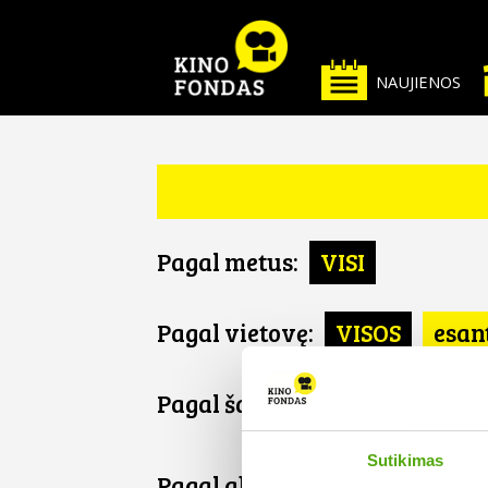
NAUJIENOS
Pagal metus:
VISI
Pagal vietovę:
VISOS
esan
Pagal šalį:
VISOS
Ukraina
Sutikimas
Pagal abėcėlę: