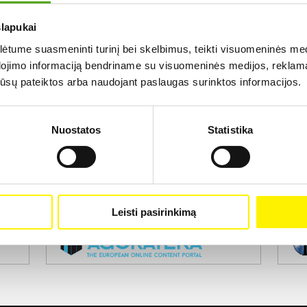
slapukai
Rezultatų nerasta...
tume suasmeninti turinį bei skelbimus, teikti visuomeninės medij
dojimo informaciją bendriname su visuomeninės medijos, reklamav
os jūsų pateiktos arba naudojant paslaugas surinktos informacijos.
Nuostatos
Statistika
Projekto vykdytojas
Leisti pasirinkimą
Projekto partneris
Pro