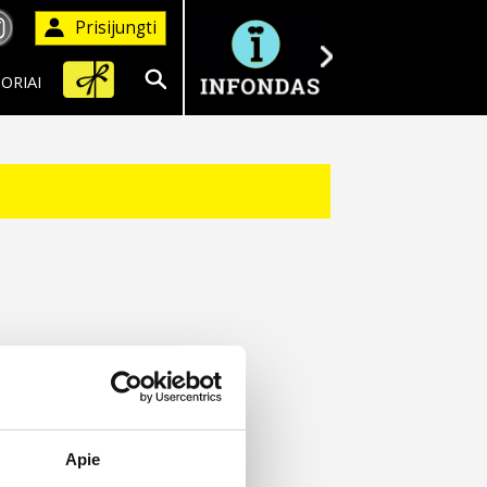
Prisijungti
ORIAI
Ieškoti
Apie