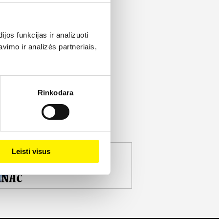
os funkcijas ir analizuoti
imo ir analizės partneriais,
Rinkodara
Leisti visus
jekto partneris