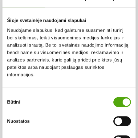
Pagal abėcėlę:
Šioje svetainėje naudojami slapukai
Naudojame slapukus, kad galėtume suasmeninti turinį
Rezultatų nerasta...
bei skelbimus, teikti visuomeninės medijos funkcijas ir
analizuoti srautą. Be to, svetainės naudojimo informaciją
bendriname su visuomeninės medijos, reklamavimo ir
analizės partneriais, kurie gali ją pridėti prie kitos jūsų
pateiktos arba naudojant paslaugas surinktos
informacijos.
Projekto vykdytojas
Sutikimo
Būtini
pasirinkimas
Projekto partneris
Nuostatos