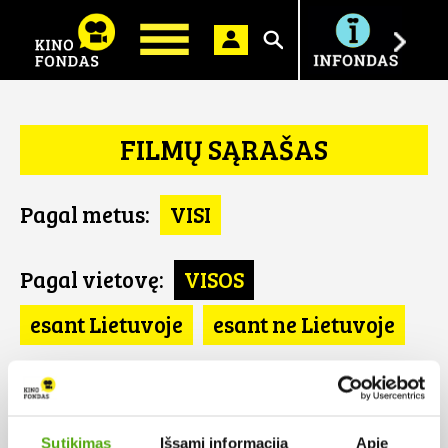
Ieškoti
FILMŲ SĄRAŠAS
Pagal metus:
VISI
Pagal vietovę:
VISOS
esant Lietuvoje
esant ne Lietuvoje
Pagal šalį:
VISOS
Brazilija
Sutikimas
Išsami informacija
Apie