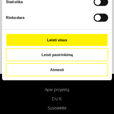
Statistika
Projekto partneris
Rinkodara
Projekto partneris
Leisti visus
Leisti pasirinkimą
Atmesti
Apie projektą
D.U.K.
Susisiekite