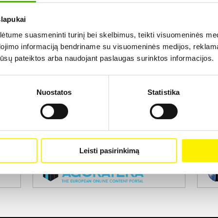
slapukai
Rezultatų nerasta...
tume suasmeninti turinį bei skelbimus, teikti visuomeninės medij
dojimo informaciją bendriname su visuomeninės medijos, reklamav
os jūsų pateiktos arba naudojant paslaugas surinktos informacijos.
Nuostatos
Statistika
Projekto vykdytojas
Leisti pasirinkimą
Projekto partneris
Pro