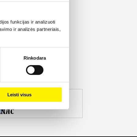
os funkcijas ir analizuoti
imo ir analizės partneriais,
Rinkodara
Leisti visus
jekto partneris