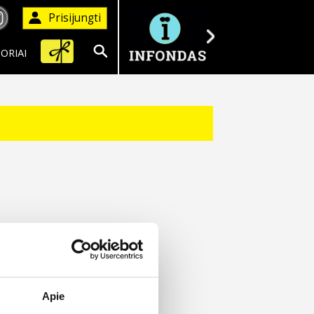
Prisijungti
ORIAI
Ieškoti
Apie