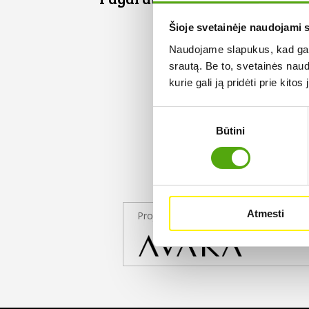
Šioje svetainėje naudojami 
Naudojame slapukus, kad galė
srautą. Be to, svetainės nau
kurie gali ją pridėti prie kit
Sutikimo
Būtini
pasirinkimas
Atmesti
Projekto partneris