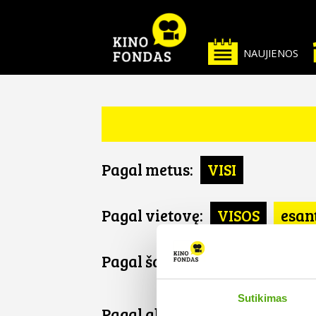
NAUJIENOS
Pagal metus:
VISI
Pagal vietovę:
VISOS
esan
Pagal šalį:
VISOS
Libanas
Sutikimas
Pagal abėcėlę: