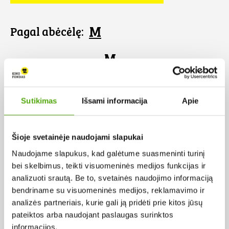
M
Pagal abėcėlę:
M
Sutikimas
Išsami informacija
Apie
Šioje svetainėje naudojami slapukai
Naudojame slapukus, kad galėtume suasmeninti turinį
bei skelbimus, teikti visuomeninės medijos funkcijas ir
analizuoti srautą. Be to, svetainės naudojimo informaciją
bendriname su visuomeninės medijos, reklamavimo ir
analizės partneriais, kurie gali ją pridėti prie kitos jūsų
pateiktos arba naudojant paslaugas surinktos
Mergina ir voras
informacijos.