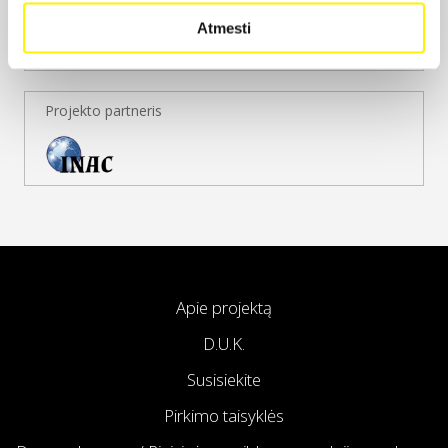
Atmesti
Projekto partneris
Apie projektą
D.U.K.
Susisiekite
Pirkimo taisyklės