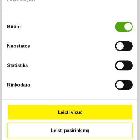
2021,
Rež. Ramon Zürcher
2.99 €
Sutikimo
Būtini
pasirinkimas
Nuostatos
Statistika
Projekto vykdytojas
Rinkodara
Projekto partneris
Leisti visus
Leisti pasirinkimą
Projekto partneris