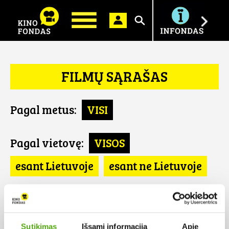
Ieškoti
FILMŲ SĄRAŠAS
Pagal metus:
VISI
Pagal vietovę:
VISOS
esant Lietuvoje
esant ne Lietuvoje
Pagal šalį:
VISOS
Vokietija
Sutikimas
Išsami informacija
Apie