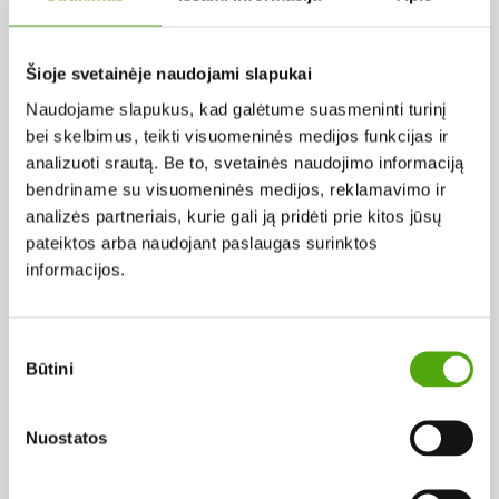
Pagal abėcėlę:
Šioje svetainėje naudojami slapukai
Naudojame slapukus, kad galėtume suasmeninti turinį
Rezultatų nerasta...
bei skelbimus, teikti visuomeninės medijos funkcijas ir
analizuoti srautą. Be to, svetainės naudojimo informaciją
bendriname su visuomeninės medijos, reklamavimo ir
analizės partneriais, kurie gali ją pridėti prie kitos jūsų
pateiktos arba naudojant paslaugas surinktos
informacijos.
Projekto vykdytojas
Sutikimo
Būtini
pasirinkimas
Projekto partneris
Nuostatos