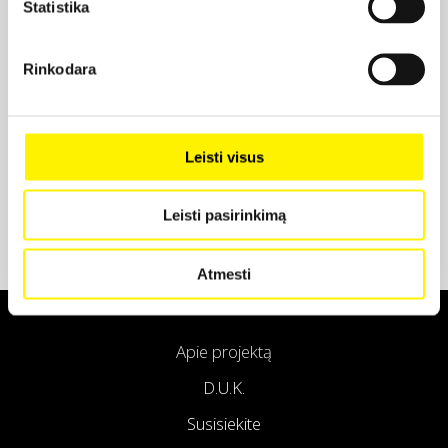
Statistika
Projekto partneris
Rinkodara
Projekto partneris
Leisti visus
Leisti pasirinkimą
Atmesti
Apie projektą
D.U.K.
Susisiekite