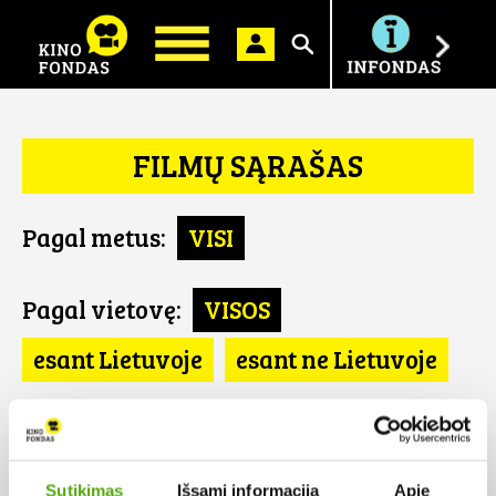
Ieškoti
FILMŲ SĄRAŠAS
Pagal metus:
VISI
Pagal vietovę:
VISOS
esant Lietuvoje
esant ne Lietuvoje
Pagal šalį:
VISOS
Australija
Sutikimas
Išsami informacija
Apie