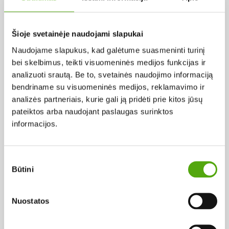
Pagal abėcėlę:
Šioje svetainėje naudojami slapukai
Naudojame slapukus, kad galėtume suasmeninti turinį
Rezultatų nerasta...
bei skelbimus, teikti visuomeninės medijos funkcijas ir
analizuoti srautą. Be to, svetainės naudojimo informaciją
bendriname su visuomeninės medijos, reklamavimo ir
analizės partneriais, kurie gali ją pridėti prie kitos jūsų
pateiktos arba naudojant paslaugas surinktos
informacijos.
Projekto vykdytojas
Sutikimo
Būtini
pasirinkimas
Projekto partneris
Nuostatos