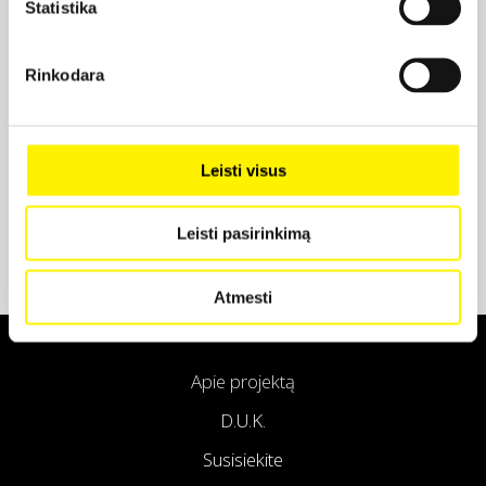
Statistika
Projekto partneris
Rinkodara
Projekto partneris
Leisti visus
Leisti pasirinkimą
Atmesti
Apie projektą
D.U.K.
Susisiekite