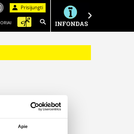
Prisijungti
ORIAI
Ieškoti
Apie