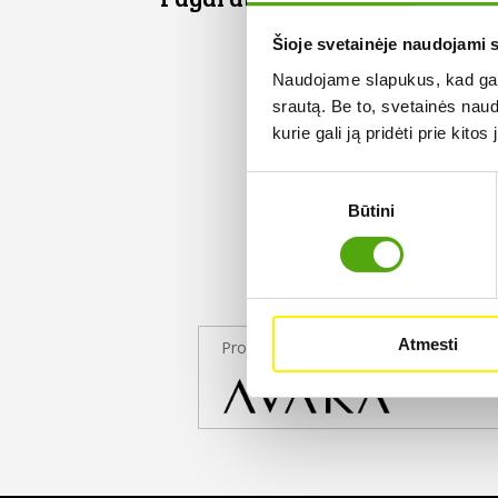
Šioje svetainėje naudojami 
Naudojame slapukus, kad galė
srautą. Be to, svetainės nau
kurie gali ją pridėti prie kit
Sutikimo
Būtini
pasirinkimas
Atmesti
Projekto partneris