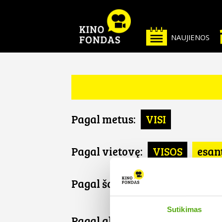
NAUJIENOS
Pagal metus:
VISI
Pagal vietovę:
VISOS
esan
Pagal šalį:
VISOS
Vengrija
Sutikimas
Pagal abėcėlę: