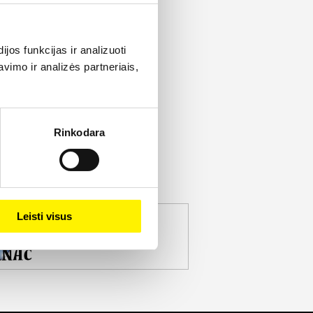
os funkcijas ir analizuoti
imo ir analizės partneriais,
Rinkodara
Leisti visus
jekto partneris