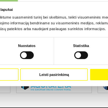
slapukai
Rezultatų nerasta...
tume suasmeninti turinį bei skelbimus, teikti visuomeninės medij
dojimo informaciją bendriname su visuomeninės medijos, reklamav
os jūsų pateiktos arba naudojant paslaugas surinktos informacijos.
Nuostatos
Statistika
Projekto vykdytojas
Leisti pasirinkimą
Projekto partneris
Pro