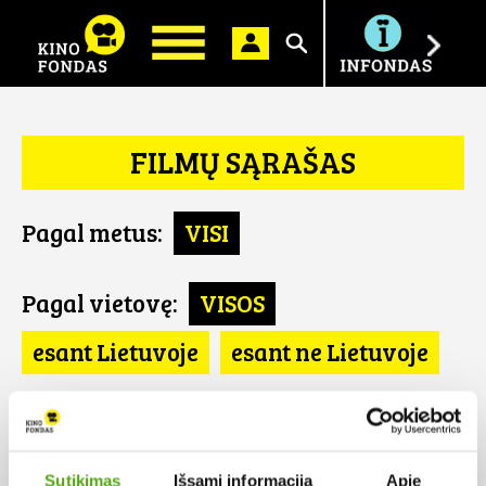
Ieškoti
FILMŲ SĄRAŠAS
Pagal metus:
VISI
Pagal vietovę:
VISOS
esant Lietuvoje
esant ne Lietuvoje
Pagal šalį:
VISOS
Izraelis
Sutikimas
Išsami informacija
Apie