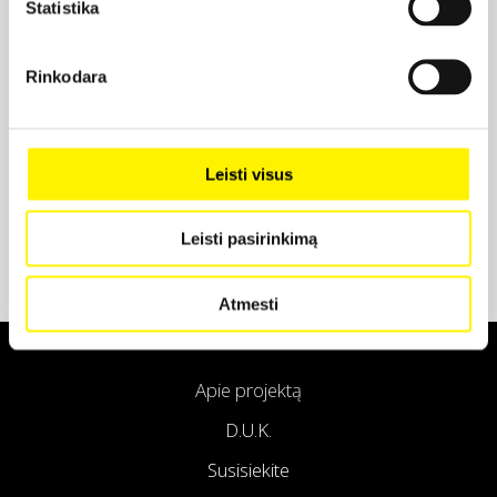
Statistika
Projekto partneris
Rinkodara
Projekto partneris
Leisti visus
Leisti pasirinkimą
Atmesti
Apie projektą
D.U.K.
Susisiekite