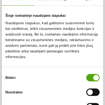
Pagal abėcėlę:
Šioje svetainėje naudojami slapukai
Naudojame slapukus, kad galėtume suasmeninti turinį
Rezultatų nerasta...
bei skelbimus, teikti visuomeninės medijos funkcijas ir
analizuoti srautą. Be to, svetainės naudojimo informaciją
bendriname su visuomeninės medijos, reklamavimo ir
analizės partneriais, kurie gali ją pridėti prie kitos jūsų
pateiktos arba naudojant paslaugas surinktos
informacijos.
Projekto vykdytojas
Sutikimo
Būtini
pasirinkimas
Projekto partneris
Nuostatos