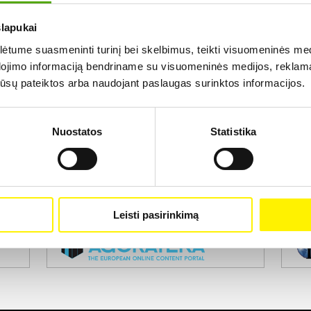
slapukai
Rezultatų nerasta...
tume suasmeninti turinį bei skelbimus, teikti visuomeninės medij
dojimo informaciją bendriname su visuomeninės medijos, reklamav
os jūsų pateiktos arba naudojant paslaugas surinktos informacijos.
Nuostatos
Statistika
Projekto vykdytojas
Leisti pasirinkimą
Projekto partneris
Pro