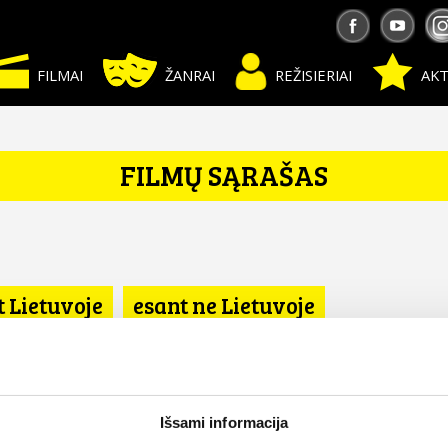
FILMAI
ŽANRAI
REŽISIERIAI
AKT
FILMŲ SĄRAŠAS
t Lietuvoje
esant ne Lietuvoje
a
Išsami informacija