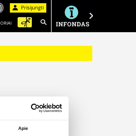
Prisijungti
ORIAI
Ieškoti
Apie