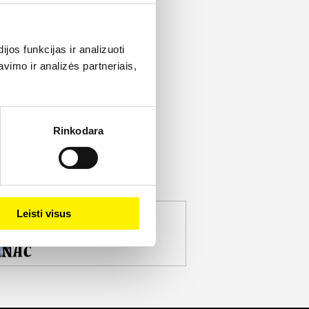
os funkcijas ir analizuoti
imo ir analizės partneriais,
Rinkodara
Leisti visus
jekto partneris