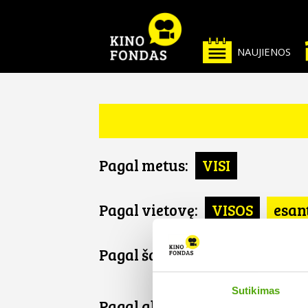
NAUJIENOS
Pagal metus:
VISI
Pagal vietovę:
VISOS
esan
Pagal šalį:
VISOS
Vokietij
Sutikimas
Pagal abėcėlę: