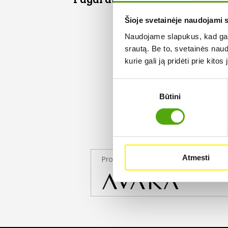
Šioje svetainėje naudojami 
Naudojame slapukus, kad galė
srautą. Be to, svetainės nau
kurie gali ją pridėti prie kit
Sutikimo
Būtini
pasirinkimas
Atmesti
Projekto partneris