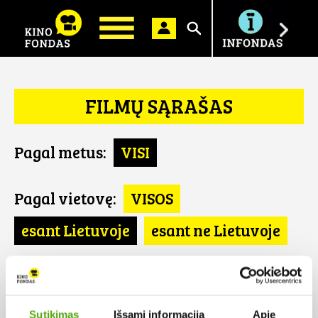
Ieškoti
FILMŲ SĄRAŠAS
Pagal metus:
VISI
Pagal vietovę:
VISOS
esant Lietuvoje
esant ne Lietuvoje
Pagal šalį:
VISOS
GR
Sutikimas
Išsami informacija
Apie