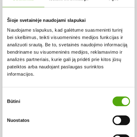
Pagal abėcėlę:
Šioje svetainėje naudojami slapukai
Naudojame slapukus, kad galėtume suasmeninti turinį
Rezultatų nerasta...
bei skelbimus, teikti visuomeninės medijos funkcijas ir
analizuoti srautą. Be to, svetainės naudojimo informaciją
bendriname su visuomeninės medijos, reklamavimo ir
analizės partneriais, kurie gali ją pridėti prie kitos jūsų
pateiktos arba naudojant paslaugas surinktos
informacijos.
Projekto vykdytojas
Sutikimo
Būtini
pasirinkimas
Projekto partneris
Nuostatos