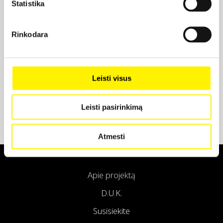
Statistika
Projekto partneris
Rinkodara
Projekto partneris
Leisti visus
Leisti pasirinkimą
Atmesti
Apie projektą
D.U.K.
Susisiekite