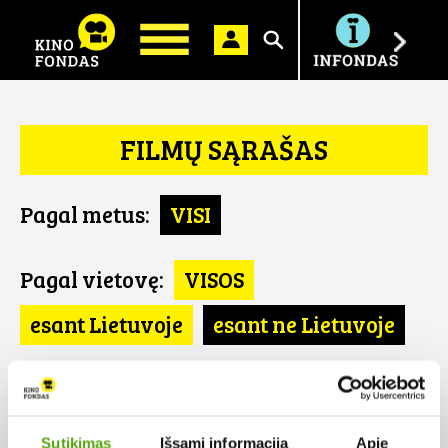
Ieškoti
FILMŲ SĄRAŠAS
Pagal metus:
VISI
Pagal vietovę:
VISOS
esant Lietuvoje
esant ne Lietuvoje
Pagal šalį:
VISOS
Izraelis
Sutikimas
Išsami informacija
Apie