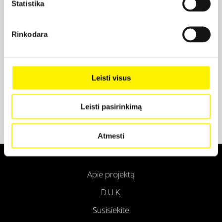
Statistika
Projekto partneris
Rinkodara
Projekto partneris
Leisti visus
Leisti pasirinkimą
Atmesti
Apie projektą
D.U.K.
Susisiekite