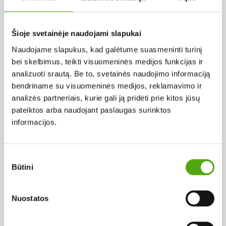
Pagal abėcėlę:
Šioje svetainėje naudojami slapukai
Naudojame slapukus, kad galėtume suasmeninti turinį
Rezultatų nerasta...
bei skelbimus, teikti visuomeninės medijos funkcijas ir
analizuoti srautą. Be to, svetainės naudojimo informaciją
bendriname su visuomeninės medijos, reklamavimo ir
analizės partneriais, kurie gali ją pridėti prie kitos jūsų
pateiktos arba naudojant paslaugas surinktos
informacijos.
Projekto vykdytojas
Sutikimo
Būtini
pasirinkimas
Projekto partneris
Nuostatos