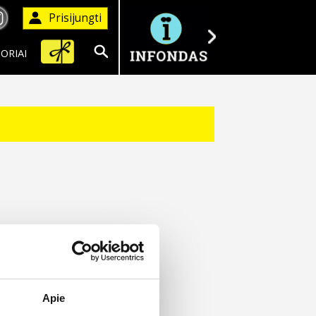
Prisijungti
ORIAI
Ieškoti
Apie