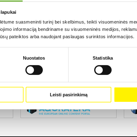
slapukai
Rezultatų nerasta...
tume suasmeninti turinį bei skelbimus, teikti visuomeninės medij
dojimo informaciją bendriname su visuomeninės medijos, reklamav
os jūsų pateiktos arba naudojant paslaugas surinktos informacijos.
Nuostatos
Statistika
Projekto vykdytojas
Leisti pasirinkimą
Projekto partneris
Pro