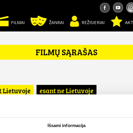
FILMAI
ŽANRAI
REŽISIERIAI
AKT
FILMŲ SĄRAŠAS
t Lietuvoje
esant ne Lietuvoje
Išsami informacija