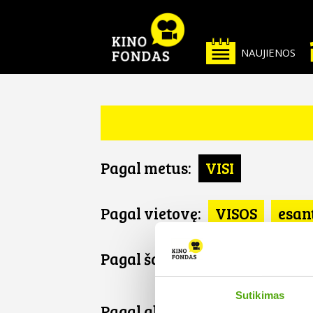
NAUJIENOS
Pagal metus:
VISI
Pagal vietovę:
VISOS
esan
Pagal šalį:
VISOS
Japonija
Sutikimas
Pagal abėcėlę: