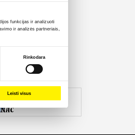
os funkcijas ir analizuoti
imo ir analizės partneriais,
Rinkodara
Leisti visus
jekto partneris