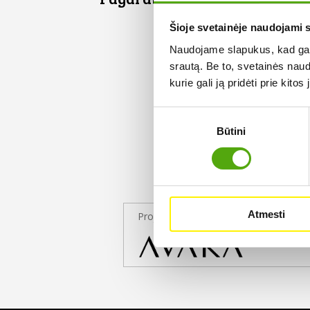
Šioje svetainėje naudojami 
Naudojame slapukus, kad galė
srautą. Be to, svetainės nau
kurie gali ją pridėti prie kit
Sutikimo
Būtini
pasirinkimas
Atmesti
Projekto partneris