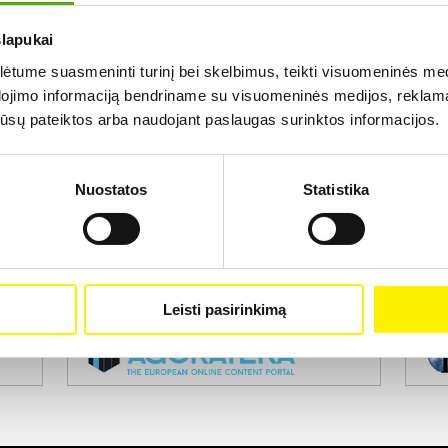
slapukai
Rezultatų nerasta...
tume suasmeninti turinį bei skelbimus, teikti visuomeninės medij
dojimo informaciją bendriname su visuomeninės medijos, reklamav
os jūsų pateiktos arba naudojant paslaugas surinktos informacijos.
Nuostatos
Statistika
Projekto vykdytojas
Leisti pasirinkimą
Projekto partneris
Pro