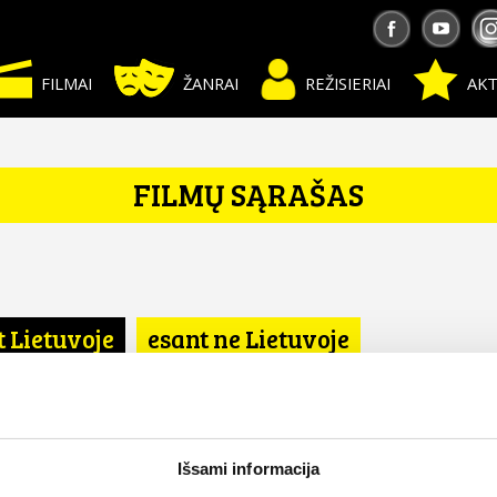
FILMAI
ŽANRAI
REŽISIERIAI
AKT
FILMŲ SĄRAŠAS
t Lietuvoje
esant ne Lietuvoje
a
Išsami informacija