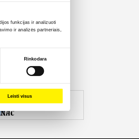
os funkcijas ir analizuoti
imo ir analizės partneriais,
Rinkodara
Leisti visus
jekto partneris