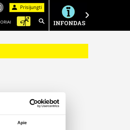
Prisijungti
ORIAI
Ieškoti
Apie