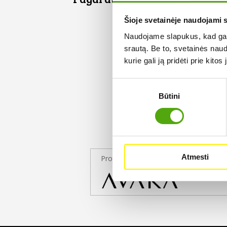
Šioje svetainėje naudojami 
Naudojame slapukus, kad galė
srautą. Be to, svetainės nau
kurie gali ją pridėti prie kit
Sutikimo
Būtini
pasirinkimas
Atmesti
Projekto partneris