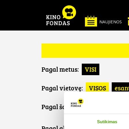
NAUJIENOS
Pagal metus:
VISI
Pagal vietovę:
VISOS
esan
Pagal šalį:
VISOS
Armenij
Sutikimas
Pagal abėcėlę: