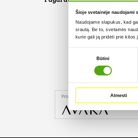
Šioje svetainėje naudojami 
Naudojame slapukus, kad galė
srautą. Be to, svetainės nau
kurie gali ją pridėti prie kit
Sutikimo
Būtini
pasirinkimas
Atmesti
Projekto partneris