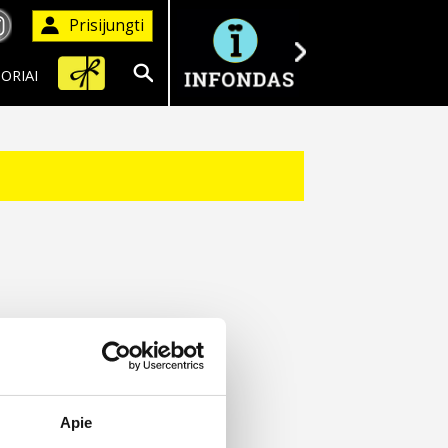
Prisijungti
ORIAI
Ieškoti
Apie