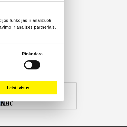
os funkcijas ir analizuoti
imo ir analizės partneriais,
Rinkodara
Leisti visus
jekto partneris