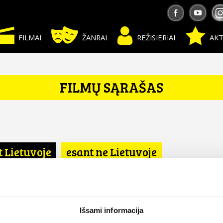
FILMAI
ŽANRAI
REŽISIERIAI
AKT
FILMŲ SĄRAŠAS
t Lietuvoje
esant ne Lietuvoje
Išsami informacija