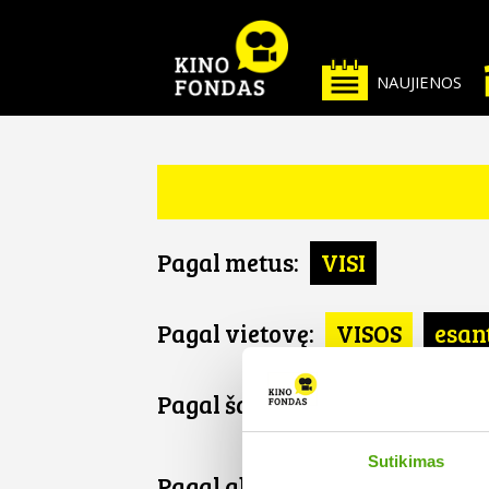
NAUJIENOS
Pagal metus:
VISI
Pagal vietovę:
VISOS
esan
Pagal šalį:
VISOS
DE
Sutikimas
Pagal abėcėlę: