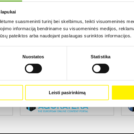
slapukai
Rezultatų nerasta...
tume suasmeninti turinį bei skelbimus, teikti visuomeninės medij
dojimo informaciją bendriname su visuomeninės medijos, reklamav
os jūsų pateiktos arba naudojant paslaugas surinktos informacijos.
Nuostatos
Statistika
Projekto vykdytojas
Leisti pasirinkimą
Projekto partneris
Pro