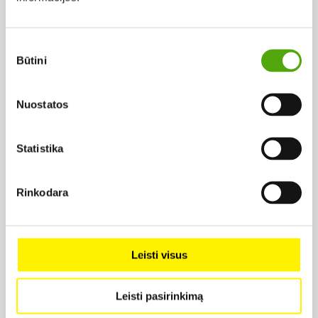
1973,
Rež. Arūnas Žebriūnas
Sutikimo
Būtini
pasirinkimas
Nuostatos
Statistika
Projekto vykdytojas
Rinkodara
Projekto partneris
Leisti visus
Leisti pasirinkimą
Projekto partneris