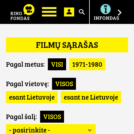
Ieškoti
FILMŲ SĄRAŠAS
Pagal metus:
VISI
1971-1980
Pagal vietovę:
VISOS
esant Lietuvoje
esant ne Lietuvoje
Pagal šalį:
VISOS
- pasirinkite -