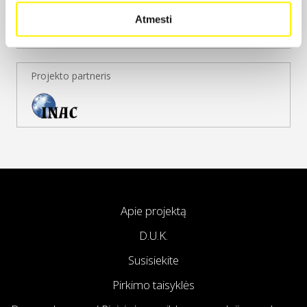
Atmesti
Projekto partneris
Apie projektą
D.U.K.
Susisiekite
Pirkimo taisyklės