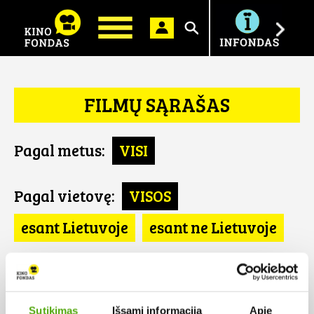
Ieškoti
FILMŲ SĄRAŠAS
Pagal metus:
VISI
Pagal vietovę:
VISOS
esant Lietuvoje
esant ne Lietuvoje
Pagal šalį:
VISOS
Marokas
Sutikimas
Išsami informacija
Apie