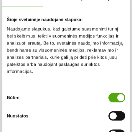
Pagal abėcėlę:
Šioje svetainėje naudojami slapukai
Naudojame slapukus, kad galėtume suasmeninti turinį
Rezultatų nerasta...
bei skelbimus, teikti visuomeninės medijos funkcijas ir
analizuoti srautą. Be to, svetainės naudojimo informaciją
bendriname su visuomeninės medijos, reklamavimo ir
analizės partneriais, kurie gali ją pridėti prie kitos jūsų
pateiktos arba naudojant paslaugas surinktos
informacijos.
Projekto vykdytojas
Sutikimo
Būtini
pasirinkimas
Projekto partneris
Nuostatos