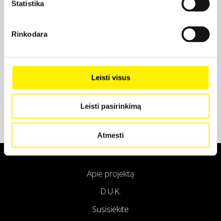
Statistika
Projekto partneris
Rinkodara
Projekto partneris
Leisti visus
Leisti pasirinkimą
Atmesti
Apie projektą
D.U.K.
Susisiekite