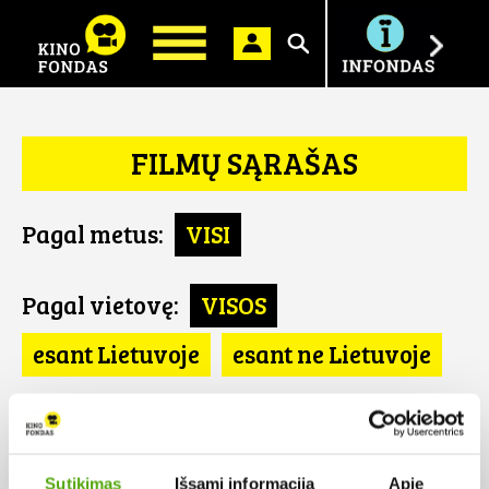
Ieškoti
FILMŲ SĄRAŠAS
Pagal metus:
VISI
Pagal vietovę:
VISOS
esant Lietuvoje
esant ne Lietuvoje
Pagal šalį:
VISOS
Bulgarija
Sutikimas
Išsami informacija
Apie