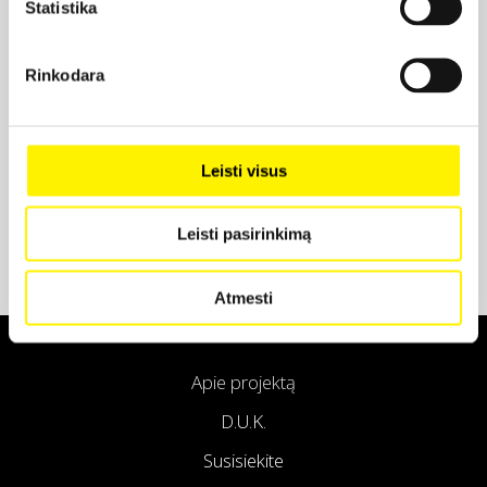
Statistika
Projekto partneris
Rinkodara
Projekto partneris
Leisti visus
Leisti pasirinkimą
Atmesti
Apie projektą
D.U.K.
Susisiekite