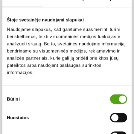
Pagal abėcėlę:
Šioje svetainėje naudojami slapukai
Naudojame slapukus, kad galėtume suasmeninti turinį
Rezultatų nerasta...
bei skelbimus, teikti visuomeninės medijos funkcijas ir
analizuoti srautą. Be to, svetainės naudojimo informaciją
bendriname su visuomeninės medijos, reklamavimo ir
analizės partneriais, kurie gali ją pridėti prie kitos jūsų
pateiktos arba naudojant paslaugas surinktos
informacijos.
Projekto vykdytojas
Sutikimo
Būtini
pasirinkimas
Projekto partneris
Nuostatos