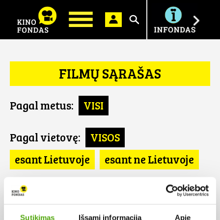
Ieškoti
FILMŲ SĄRAŠAS
Pagal metus:
VISI
Pagal vietovę:
VISOS
esant Lietuvoje
esant ne Lietuvoje
Pagal šalį:
VISOS
Graikija
Sutikimas
Išsami informacija
Apie