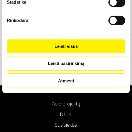
Statistika
Projekto partneris
Rinkodara
Projekto partneris
Leisti visus
Leisti pasirinkimą
Atmesti
Apie projektą
D.U.K.
Susisiekite