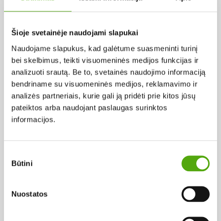
Pagal abėcėlę:
Šioje svetainėje naudojami slapukai
Naudojame slapukus, kad galėtume suasmeninti turinį
Rezultatų nerasta...
bei skelbimus, teikti visuomeninės medijos funkcijas ir
analizuoti srautą. Be to, svetainės naudojimo informaciją
bendriname su visuomeninės medijos, reklamavimo ir
analizės partneriais, kurie gali ją pridėti prie kitos jūsų
pateiktos arba naudojant paslaugas surinktos
informacijos.
Projekto vykdytojas
Sutikimo
Būtini
pasirinkimas
Projekto partneris
Nuostatos