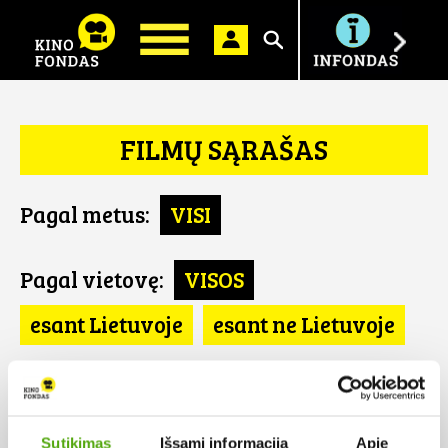
Ieškoti
FILMŲ SĄRAŠAS
Pagal metus:
VISI
Pagal vietovę:
VISOS
esant Lietuvoje
esant ne Lietuvoje
Pagal šalį:
VISOS
Šveicarija
Sutikimas
Išsami informacija
Apie