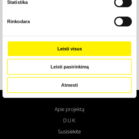
Statistika
Projekto partneris
Rinkodara
Projekto partneris
Leisti visus
Leisti pasirinkimą
Atmesti
Apie projektą
D.U.K.
Susisiekite