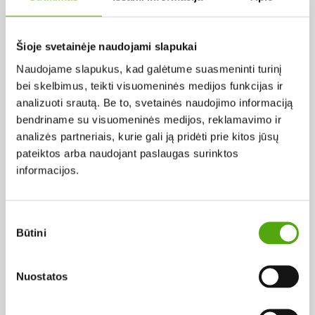
Pagal abėcėlę:
Šioje svetainėje naudojami slapukai
Naudojame slapukus, kad galėtume suasmeninti turinį
Rezultatų nerasta...
bei skelbimus, teikti visuomeninės medijos funkcijas ir
analizuoti srautą. Be to, svetainės naudojimo informaciją
bendriname su visuomeninės medijos, reklamavimo ir
analizės partneriais, kurie gali ją pridėti prie kitos jūsų
pateiktos arba naudojant paslaugas surinktos
informacijos.
Projekto vykdytojas
Sutikimo
Būtini
pasirinkimas
Projekto partneris
Nuostatos