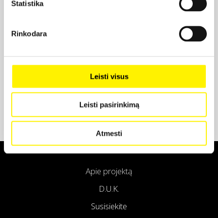
Statistika
Projekto partneris
Rinkodara
Projekto partneris
Leisti visus
Leisti pasirinkimą
Atmesti
Apie projektą
D.U.K.
Susisiekite