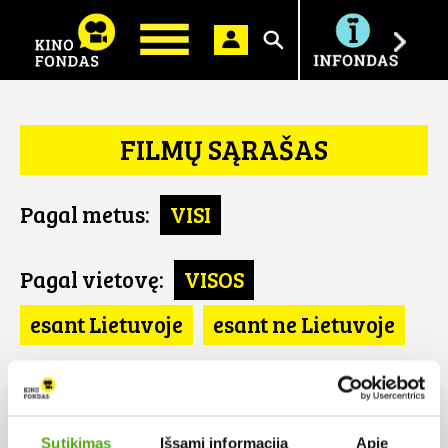
Ieškoti
FILMŲ SĄRAŠAS
Pagal metus:
VISI
Pagal vietovę:
VISOS
esant Lietuvoje
esant ne Lietuvoje
Pagal šalį:
VISOS
Islandija
Sutikimas
Išsami informacija
Apie