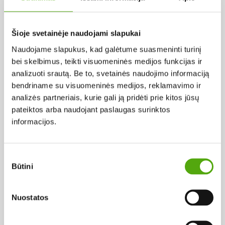
Pagal abėcėlę:
Šioje svetainėje naudojami slapukai
Naudojame slapukus, kad galėtume suasmeninti turinį
Rezultatų nerasta...
bei skelbimus, teikti visuomeninės medijos funkcijas ir
analizuoti srautą. Be to, svetainės naudojimo informaciją
bendriname su visuomeninės medijos, reklamavimo ir
analizės partneriais, kurie gali ją pridėti prie kitos jūsų
pateiktos arba naudojant paslaugas surinktos
informacijos.
Projekto vykdytojas
Sutikimo
Būtini
pasirinkimas
Projekto partneris
Nuostatos