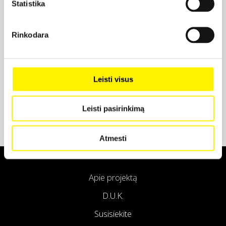
Statistika
Projekto partneris
Rinkodara
Projekto partneris
Leisti visus
Leisti pasirinkimą
Atmesti
Apie projektą
D.U.K.
Susisiekite