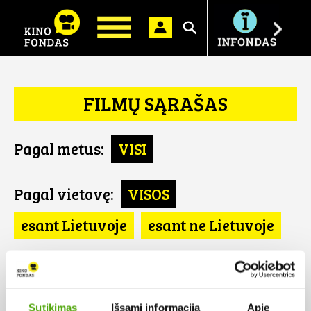
Ieškoti
FILMŲ SĄRAŠAS
Pagal metus:
VISI
Pagal vietovę:
VISOS
esant Lietuvoje
esant ne Lietuvoje
Pagal šalį:
VISOS
Pietų Afrika
Sutikimas
Išsami informacija
Apie