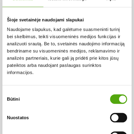
Pagal abėcėlę:
Šioje svetainėje naudojami slapukai
Naudojame slapukus, kad galėtume suasmeninti turinį
Rezultatų nerasta...
bei skelbimus, teikti visuomeninės medijos funkcijas ir
analizuoti srautą. Be to, svetainės naudojimo informaciją
bendriname su visuomeninės medijos, reklamavimo ir
analizės partneriais, kurie gali ją pridėti prie kitos jūsų
pateiktos arba naudojant paslaugas surinktos
informacijos.
Projekto vykdytojas
Sutikimo
Būtini
pasirinkimas
Projekto partneris
Nuostatos