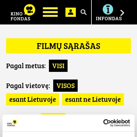
Ieškoti
FILMŲ SĄRAŠAS
Pagal metus:
VISI
Pagal vietovę:
VISOS
esant Lietuvoje
esant ne Lietuvoje
Pagal šalį:
VISOS
Latvija