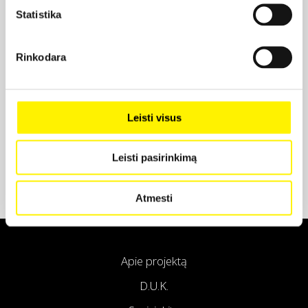
Statistika
Projekto partneris
Rinkodara
Leisti visus
Projekto partneris
Leisti pasirinkimą
Atmesti
Apie projektą
D.U.K.