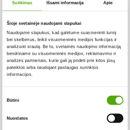
LATVIJA
Sutikimas
Išsami informacija
Apie
Šioje svetainėje naudojami slapukai
Pagal abėcėlę:
Naudojame slapukus, kad galėtume suasmeninti turinį
Rezultatų nerasta...
bei skelbimus, teikti visuomeninės medijos funkcijas ir
analizuoti srautą. Be to, svetainės naudojimo informaciją
bendriname su visuomeninės medijos, reklamavimo ir
analizės partneriais, kurie gali ją pridėti prie kitos jūsų
pateiktos arba naudojant paslaugas surinktos
informacijos.
Projekto vykdytojas
Sutikimo
Būtini
pasirinkimas
Projekto partneris
Nuostatos