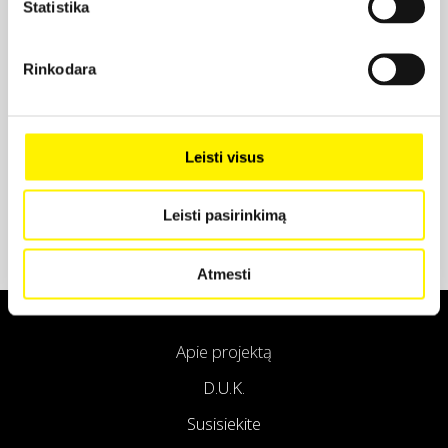
Statistika
Projekto partneris
Rinkodara
Projekto partneris
Leisti visus
Leisti pasirinkimą
Atmesti
Apie projektą
D.U.K.
Susisiekite