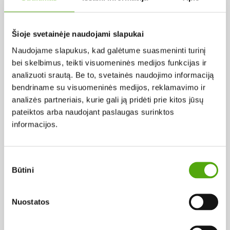
Pagal abėcėlę:
Šioje svetainėje naudojami slapukai
Naudojame slapukus, kad galėtume suasmeninti turinį
Rezultatų nerasta...
bei skelbimus, teikti visuomeninės medijos funkcijas ir
analizuoti srautą. Be to, svetainės naudojimo informaciją
bendriname su visuomeninės medijos, reklamavimo ir
analizės partneriais, kurie gali ją pridėti prie kitos jūsų
pateiktos arba naudojant paslaugas surinktos
informacijos.
Projekto vykdytojas
Sutikimo
Būtini
pasirinkimas
Projekto partneris
Nuostatos