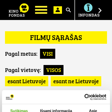
Ieškoti
FILMŲ SĄRAŠAS
Pagal metus:
VISI
Pagal vietovę:
VISOS
esant Lietuvoje
esant ne Lietuvoje
Pagal šalį:
VISOS
UK
Sutikimas
Išsami informacija
Apie