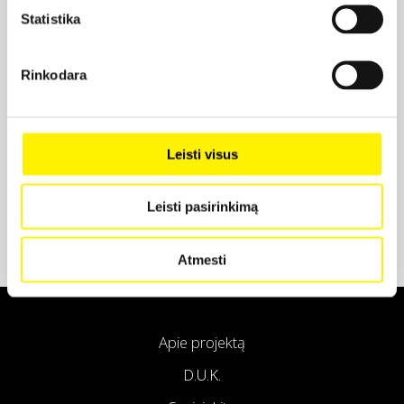
Statistika
Projekto partneris
Rinkodara
Leisti visus
Projekto partneris
Leisti pasirinkimą
Atmesti
Apie projektą
D.U.K.