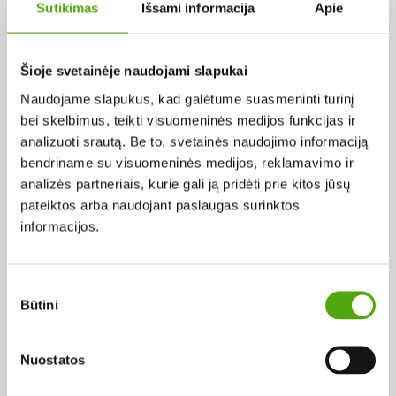
BELGIJA
Sutikimas
Išsami informacija
Apie
Šioje svetainėje naudojami slapukai
Pagal abėcėlę:
Naudojame slapukus, kad galėtume suasmeninti turinį
Rezultatų nerasta...
bei skelbimus, teikti visuomeninės medijos funkcijas ir
analizuoti srautą. Be to, svetainės naudojimo informaciją
bendriname su visuomeninės medijos, reklamavimo ir
analizės partneriais, kurie gali ją pridėti prie kitos jūsų
pateiktos arba naudojant paslaugas surinktos
informacijos.
Projekto vykdytojas
Sutikimo
Būtini
pasirinkimas
Projekto partneris
Nuostatos