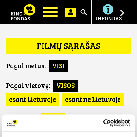
Ieškoti
FILMŲ SĄRAŠAS
Pagal metus:
VISI
Pagal vietovę:
VISOS
esant Lietuvoje
esant ne Lietuvoje
Pagal šalį:
VISOS
Belgija