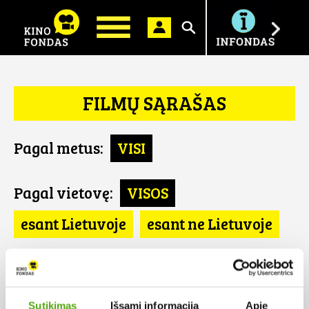
Ieškoti
FILMŲ SĄRAŠAS
Pagal metus:
VISI
Pagal vietovę:
VISOS
esant Lietuvoje
esant ne Lietuvoje
Pagal šalį:
VISOS
Gruzija
Sutikimas
Išsami informacija
Apie