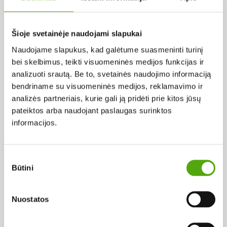
Pagal abėcėlę:
Šioje svetainėje naudojami slapukai
Naudojame slapukus, kad galėtume suasmeninti turinį
Rezultatų nerasta...
bei skelbimus, teikti visuomeninės medijos funkcijas ir
analizuoti srautą. Be to, svetainės naudojimo informaciją
bendriname su visuomeninės medijos, reklamavimo ir
analizės partneriais, kurie gali ją pridėti prie kitos jūsų
pateiktos arba naudojant paslaugas surinktos
informacijos.
Projekto vykdytojas
Sutikimo
Būtini
pasirinkimas
Projekto partneris
Nuostatos