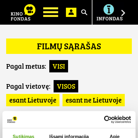
Ieškoti
FILMŲ SĄRAŠAS
Pagal metus:
VISI
Pagal vietovę:
VISOS
esant Lietuvoje
esant ne Lietuvoje
Pagal šalį:
VISOS
JAV
Sutikimas
Išsami informacija
Apie