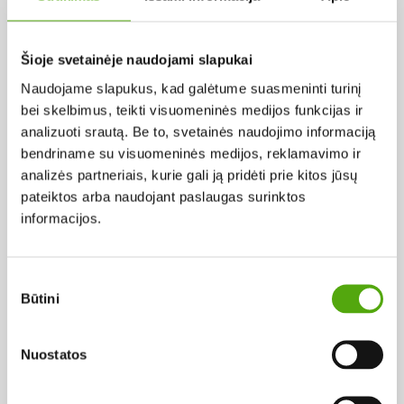
Pagal abėcėlę:
Šioje svetainėje naudojami slapukai
Naudojame slapukus, kad galėtume suasmeninti turinį
Rezultatų nerasta...
bei skelbimus, teikti visuomeninės medijos funkcijas ir
analizuoti srautą. Be to, svetainės naudojimo informaciją
bendriname su visuomeninės medijos, reklamavimo ir
analizės partneriais, kurie gali ją pridėti prie kitos jūsų
pateiktos arba naudojant paslaugas surinktos
informacijos.
Projekto vykdytojas
Sutikimo
Būtini
pasirinkimas
Projekto partneris
Nuostatos