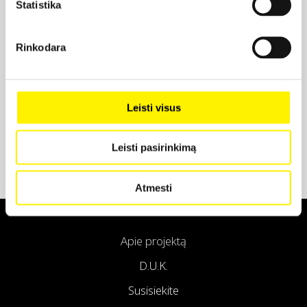
Statistika
Projekto partneris
Rinkodara
Projekto partneris
Leisti visus
Leisti pasirinkimą
Atmesti
Apie projektą
D.U.K.
Susisiekite