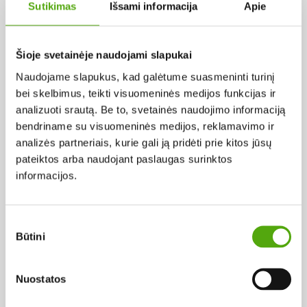
KROATIJA
Sutikimas
Išsami informacija
Apie
Šioje svetainėje naudojami slapukai
Pagal abėcėlę:
Naudojame slapukus, kad galėtume suasmeninti turinį
Rezultatų nerasta...
bei skelbimus, teikti visuomeninės medijos funkcijas ir
analizuoti srautą. Be to, svetainės naudojimo informaciją
bendriname su visuomeninės medijos, reklamavimo ir
analizės partneriais, kurie gali ją pridėti prie kitos jūsų
pateiktos arba naudojant paslaugas surinktos
informacijos.
Projekto vykdytojas
Sutikimo
Būtini
pasirinkimas
Projekto partneris
Nuostatos