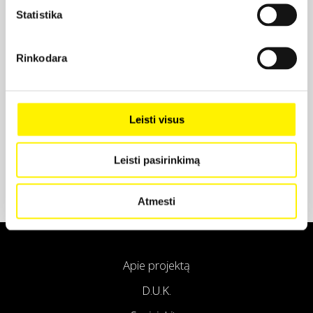
Statistika
Projekto partneris
Rinkodara
Leisti visus
Projekto partneris
Leisti pasirinkimą
Atmesti
Apie projektą
D.U.K.