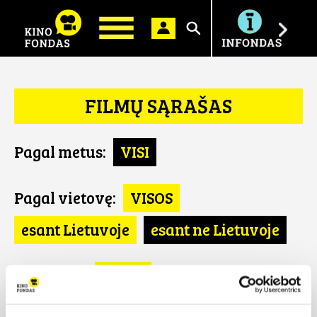
Ieškoti
FILMŲ SĄRAŠAS
Pagal metus:
VISI
Pagal vietovę:
VISOS
esant Lietuvoje
esant ne Lietuvoje
Pagal šalį:
VISOS
Kroatija