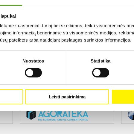
slapukai
Rezultatų nerasta...
tume suasmeninti turinį bei skelbimus, teikti visuomeninės medij
dojimo informaciją bendriname su visuomeninės medijos, reklamav
os jūsų pateiktos arba naudojant paslaugas surinktos informacijos.
Nuostatos
Statistika
Projekto vykdytojas
Leisti pasirinkimą
Projekto partneris
Pro