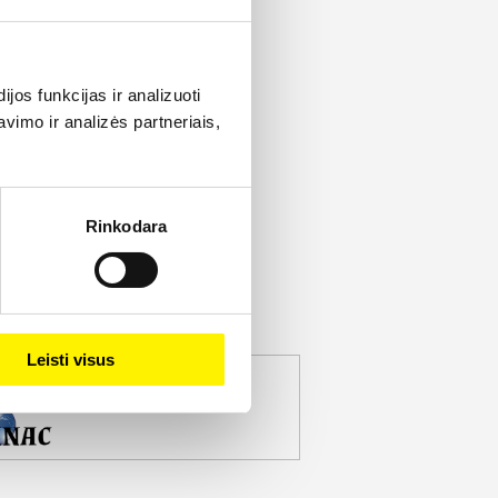
os funkcijas ir analizuoti
imo ir analizės partneriais,
Rinkodara
Leisti visus
jekto partneris