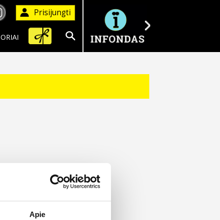
Prisijungti
ORIAI
Ieškoti
Apie