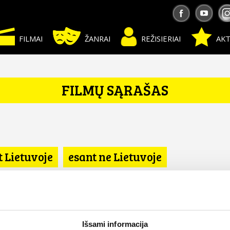
FILMAI
ŽANRAI
REŽISIERIAI
AKT
FILMŲ SĄRAŠAS
t Lietuvoje
esant ne Lietuvoje
a
IJA
Išsami informacija