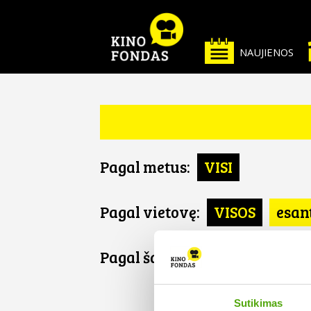
NAUJIENOS
Pagal metus:
VISI
Pagal vietovę:
VISOS
esan
Pagal šalį:
VISOS
Slovėnij
SLOVĖN
Sutikimas