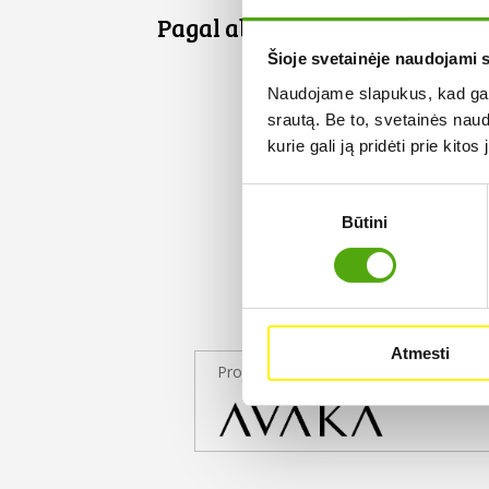
Pagal abėcėlę:
Šioje svetainėje naudojami 
Naudojame slapukus, kad galė
srautą. Be to, svetainės nau
kurie gali ją pridėti prie kit
Sutikimo
Būtini
pasirinkimas
Atmesti
Projekto partneris