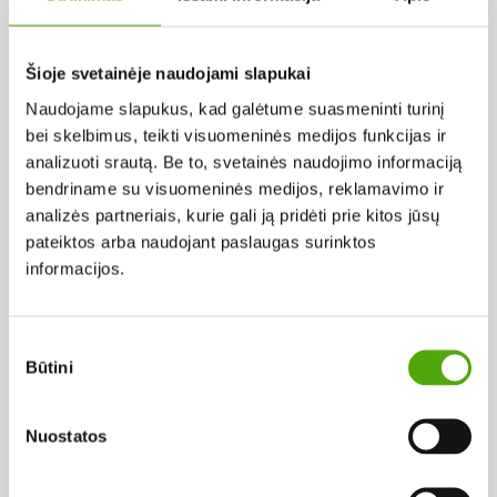
Pagal abėcėlę:
Šioje svetainėje naudojami slapukai
Naudojame slapukus, kad galėtume suasmeninti turinį
Rezultatų nerasta...
bei skelbimus, teikti visuomeninės medijos funkcijas ir
analizuoti srautą. Be to, svetainės naudojimo informaciją
bendriname su visuomeninės medijos, reklamavimo ir
analizės partneriais, kurie gali ją pridėti prie kitos jūsų
pateiktos arba naudojant paslaugas surinktos
informacijos.
Projekto vykdytojas
Sutikimo
Būtini
pasirinkimas
Projekto partneris
Nuostatos