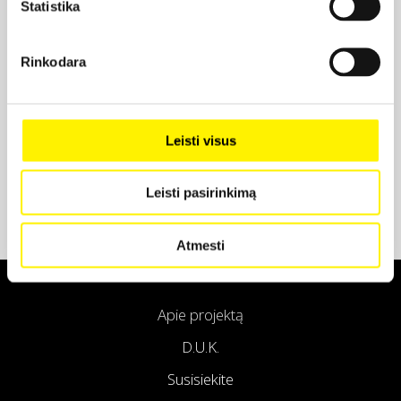
Statistika
Projekto partneris
Rinkodara
Projekto partneris
Leisti visus
Leisti pasirinkimą
Atmesti
Apie projektą
D.U.K.
Susisiekite