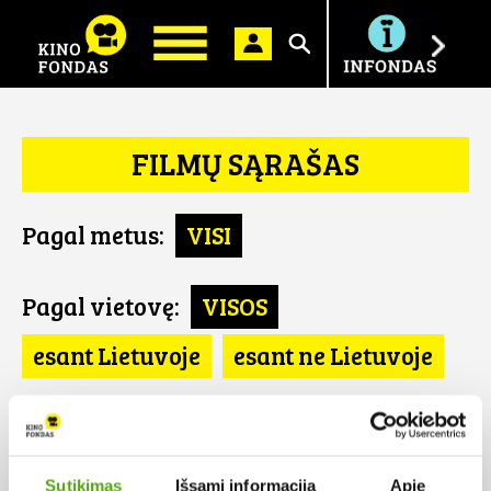
Ieškoti
FILMŲ SĄRAŠAS
Pagal metus:
VISI
Pagal vietovę:
VISOS
esant Lietuvoje
esant ne Lietuvoje
Pagal šalį:
VISOS
Turkija
Sutikimas
Išsami informacija
Apie