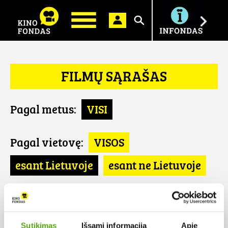
Ieškoti
FILMŲ SĄRAŠAS
Pagal metus:
VISI
Pagal vietovę:
VISOS
esant Lietuvoje
esant ne Lietuvoje
Pagal šalį:
VISOS
Rumunija
Sutikimas
Išsami informacija
Apie