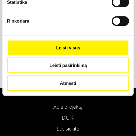
Statistika
Projekto partneris
Rinkodara
Projekto partneris
Leisti visus
Leisti pasirinkimą
Atmesti
Apie projektą
D.U.K.
Susisiekite