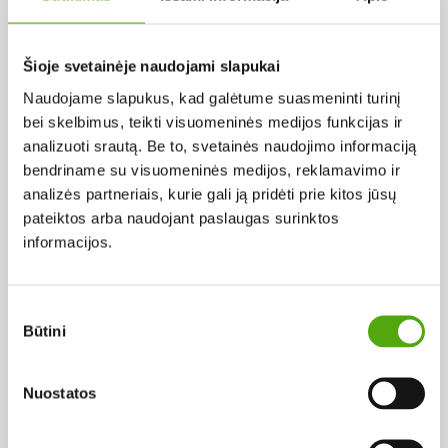
Pagal abėcėlę:
Šioje svetainėje naudojami slapukai
Naudojame slapukus, kad galėtume suasmeninti turinį
Rezultatų nerasta...
bei skelbimus, teikti visuomeninės medijos funkcijas ir
analizuoti srautą. Be to, svetainės naudojimo informaciją
bendriname su visuomeninės medijos, reklamavimo ir
analizės partneriais, kurie gali ją pridėti prie kitos jūsų
pateiktos arba naudojant paslaugas surinktos
informacijos.
Projekto vykdytojas
Sutikimo
Būtini
pasirinkimas
Projekto partneris
Nuostatos