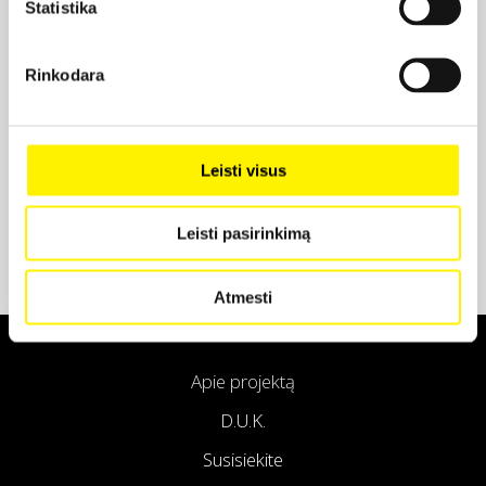
Statistika
Projekto partneris
Rinkodara
Projekto partneris
Leisti visus
Leisti pasirinkimą
Atmesti
Apie projektą
D.U.K.
Susisiekite