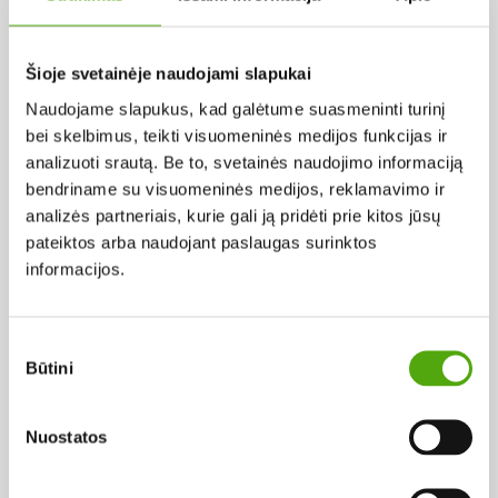
Pagal abėcėlę:
Šioje svetainėje naudojami slapukai
Naudojame slapukus, kad galėtume suasmeninti turinį
Rezultatų nerasta...
bei skelbimus, teikti visuomeninės medijos funkcijas ir
analizuoti srautą. Be to, svetainės naudojimo informaciją
bendriname su visuomeninės medijos, reklamavimo ir
analizės partneriais, kurie gali ją pridėti prie kitos jūsų
pateiktos arba naudojant paslaugas surinktos
informacijos.
Projekto vykdytojas
Sutikimo
Būtini
pasirinkimas
Projekto partneris
Nuostatos