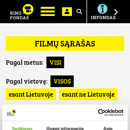
Ieškoti
FILMŲ SĄRAŠAS
Pagal metus:
VISI
Pagal vietovę:
VISOS
esant Lietuvoje
esant ne Lietuvoje
Pagal šalį:
VISOS
Kolumbija
Sutikimas
Išsami informacija
Apie