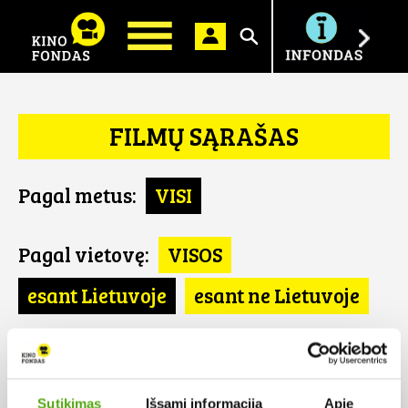
Ieškoti
FILMŲ SĄRAŠAS
Pagal metus:
VISI
Pagal vietovę:
VISOS
esant Lietuvoje
esant ne Lietuvoje
Pagal šalį:
VISOS
Vengrija
Sutikimas
Išsami informacija
Apie