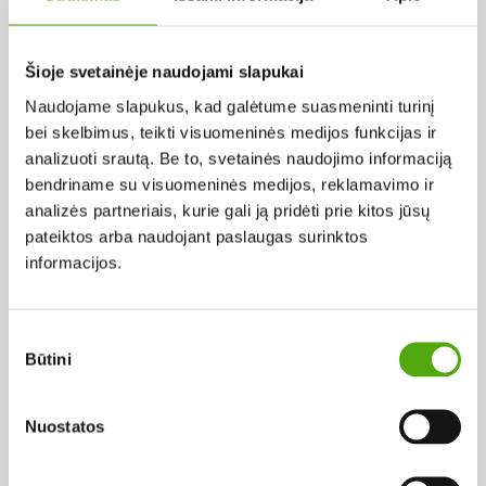
Pagal abėcėlę:
Šioje svetainėje naudojami slapukai
Naudojame slapukus, kad galėtume suasmeninti turinį
Rezultatų nerasta...
bei skelbimus, teikti visuomeninės medijos funkcijas ir
analizuoti srautą. Be to, svetainės naudojimo informaciją
bendriname su visuomeninės medijos, reklamavimo ir
analizės partneriais, kurie gali ją pridėti prie kitos jūsų
pateiktos arba naudojant paslaugas surinktos
informacijos.
Projekto vykdytojas
Sutikimo
Būtini
pasirinkimas
Projekto partneris
Nuostatos