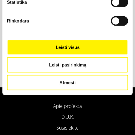
Statistika
Projekto partneris
Rinkodara
Projekto partneris
Leisti visus
Leisti pasirinkimą
Atmesti
Apie projektą
D.U.K.
Susisiekite